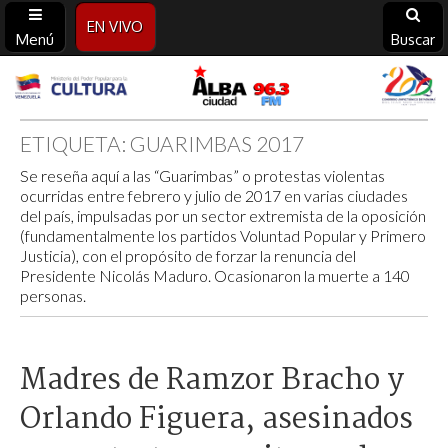
EN VIVO
Menú
Buscar
Alba
Ciudad
ETIQUETA:
GUARIMBAS 2017
Se reseña aquí a las “Guarimbas” o protestas violentas
96.3
ocurridas entre febrero y julio de 2017 en varias ciudades
del país, impulsadas por un sector extremista de la oposición
FM
(fundamentalmente los partidos Voluntad Popular y Primero
Justicia), con el propósito de forzar la renuncia del
Presidente Nicolás Maduro. Ocasionaron la muerte a 140
personas.
Madres de Ramzor Bracho y
Orlando Figuera, asesinados