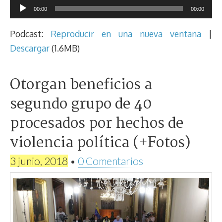
Reproductor
00:00
00:00
de
audio
Podcast:
Reproducir en una nueva ventana
|
Descargar
(1.6MB)
Otorgan beneficios a
segundo grupo de 40
procesados por hechos de
violencia política (+Fotos)
3 junio, 2018
•
0 Comentarios