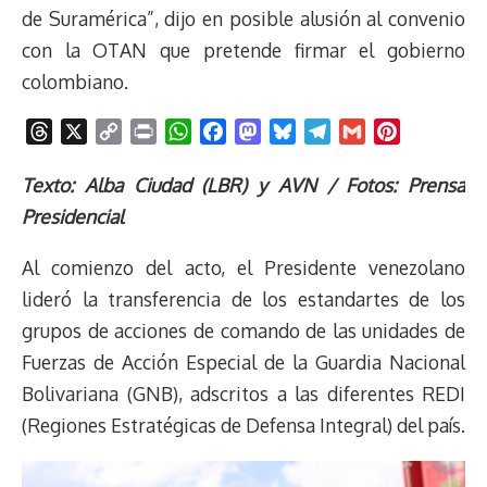
de Suramérica”, dijo en posible alusión al convenio
con la OTAN que pretende firmar el gobierno
colombiano.
T
X
C
P
W
F
M
B
T
G
P
h
o
r
h
a
a
l
e
m
i
r
p
i
a
c
s
u
l
a
n
Texto: Alba Ciudad (LBR) y AVN / Fotos: Prensa
e
y
n
t
e
t
e
e
i
t
Presidencial
a
L
t
s
b
o
s
g
l
e
d
i
A
o
d
k
r
r
Al comienzo del acto, el Presidente venezolano
s
n
p
o
o
y
a
e
lideró la transferencia de los estandartes de los
k
p
k
n
m
s
grupos de acciones de comando de las unidades de
t
Fuerzas de Acción Especial de la Guardia Nacional
Bolivariana (GNB), adscritos a las diferentes REDI
(Regiones Estratégicas de Defensa Integral) del país.