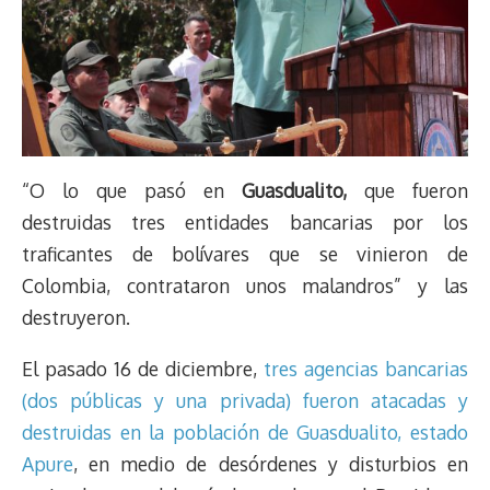
“O lo que pasó en
Guasdualito,
que fueron
destruidas tres entidades bancarias por los
traficantes de bolívares que se vinieron de
Colombia, contrataron unos malandros” y las
destruyeron.
El pasado 16 de diciembre,
tres agencias bancarias
(dos públicas y una privada) fueron atacadas y
destruidas en la población de Guasdualito, estado
Apure
, en medio de desórdenes y disturbios en