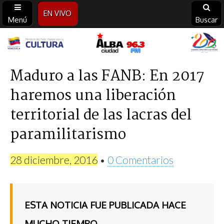
EN VIVO
Menú
Buscar
Alba
Ciudad
Maduro a las FANB: En 2017
haremos una liberación
96.3
territorial de las lacras del
FM
paramilitarismo
28 diciembre, 2016
•
0 Comentarios
ESTA NOTICIA FUE PUBLICADA HACE
MUCHO TIEMPO