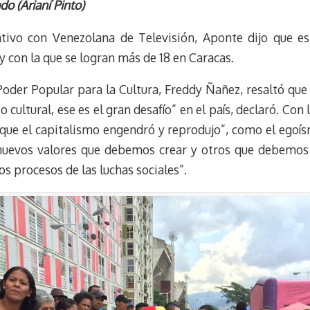
e
e
i
t
o (Arianí Pinto)
s
g
l
e
k
r
r
tivo con Venezolana de Televisión, Aponte dijo que es
y
a
e
 con la que se logran más de 18 en Caracas.
m
s
t
 Poder Popular para la Cultura, Freddy Ñañez, resaltó que
 cultural, ese es el gran desafío” en el país, declaró. Co
s que el capitalismo engendró y reprodujo”, como el egoí
 nuevos valores que debemos crear y otros que debemos 
s procesos de las luchas sociales”.