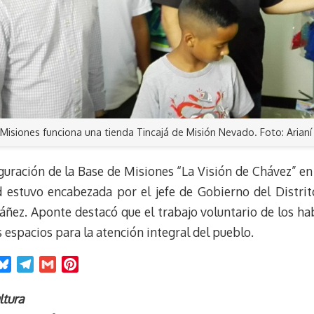
 Misiones funciona una tienda Tincajá de Misión Nevado. Foto: Arianí
guración de la Base de Misiones “La Visión de Chávez” en 
ad estuvo encabezada por el jefe de Gobierno del Distrit
áñez. Aponte destacó que el trabajo voluntario de los hab
s espacios para la atención integral del pueblo.
B
T
G
P
l
e
m
i
u
l
a
n
ltura