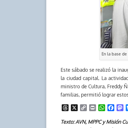
En la base de
Este sábado se realizó la inau
la ciudad capital. La activid
ministro de Cultura, Freddy Ñ
familias, permitió lograr esto
T
X
C
P
W
F
M
h
o
r
h
a
a
r
p
i
a
c
s
Texto: AVN, MPPC y Misión Cu