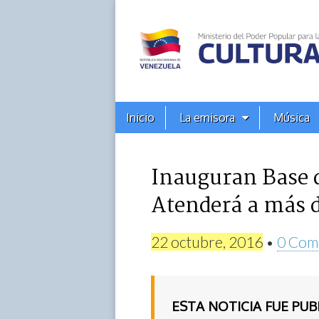
Alba
Ciudad
96.3
Menú
Skip
Inicio
La emisora
Música
principal
FM
to
content
Inauguran Base d
Atenderá a más d
22 octubre, 2016
•
0 Com
ESTA NOTICIA FUE PU