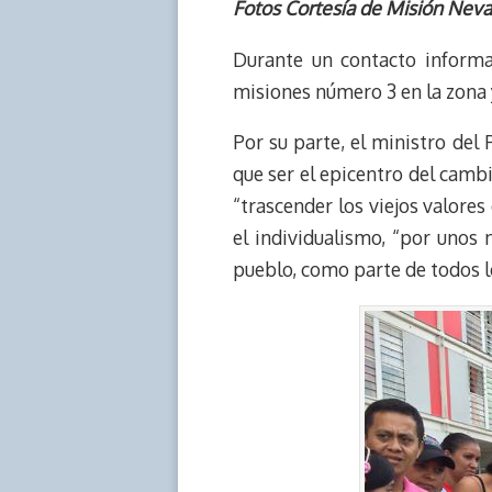
e
y
n
t
e
t
Fotos Cortesía de Misión Nevad
a
L
t
s
b
o
d
i
A
o
d
Durante un contacto informa
s
n
p
o
o
misiones número 3 en la zona y
k
p
k
n
Por su parte, el ministro del
que ser el epicentro del cambio
“trascender los viejos valore
el individualismo, “por unos
pueblo, como parte de todos lo