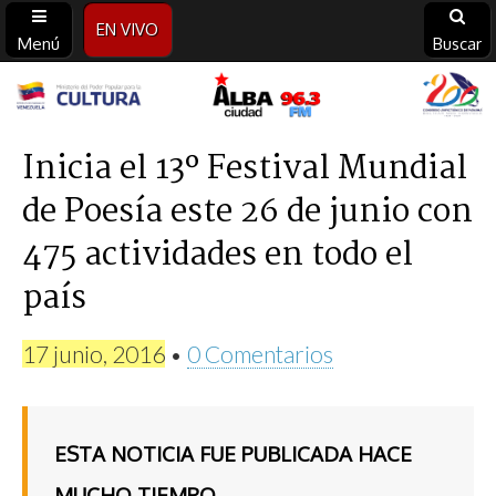
EN VIVO
Menú
Buscar
Alba
Ciudad
Inicia el 13º Festival Mundial
de Poesía este 26 de junio con
96.3
475 actividades en todo el
FM
país
17 junio, 2016
•
0 Comentarios
ESTA NOTICIA FUE PUBLICADA HACE
MUCHO TIEMPO