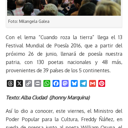
Foto: Milangela Galea
Con el lema “Cuando roza la tierra” llega el 13
Festival Mundial de Poesía 2016, que a partir del
próximo 26 de junio, llenará de poesía nuestra
patria, con 130 poetas nacionales y 48 más,
provenientes de 39 países de los 5 continentes.
T
X
C
P
W
F
M
B
T
G
P
h
o
r
h
a
a
l
e
m
i
r
p
i
a
c
s
u
l
a
n
Texto: Alba Ciudad (Jhonny Marquina)
e
y
n
t
e
t
e
e
i
t
Así lo dio a conocer, este viernes, el Ministro del
a
L
t
s
b
o
s
g
l
e
d
i
A
o
d
k
r
r
Poder Popular para la Cultura, Freddy Ñáñez, en
s
n
p
o
o
y
a
e
rueda de prensa junto al poeta William Osuna, el