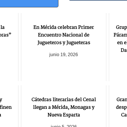
la
En Mérida celebran Primer
Grup
oras”
Encuentro Nacional de
Páram
Jugueteros y Jugueteras
en e
Da
junio 19, 2026
y
Cátedras literarias del Cenal
Gran
finen
llegan a Mérida, Monagas y
desp
a
Nueva Esparta
Ca
junio 5, 2026