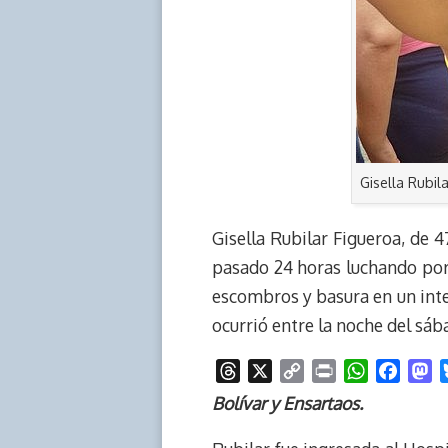
Gisella Rubil
Gisella Rubilar Figueroa, de 
pasado 24 horas luchando por s
escombros y basura en un inter
ocurrió entre la noche del sá
T
X
C
P
W
F
M
h
o
r
h
a
a
Bolívar y Ensartaos.
r
p
i
a
c
s
e
y
n
t
e
t