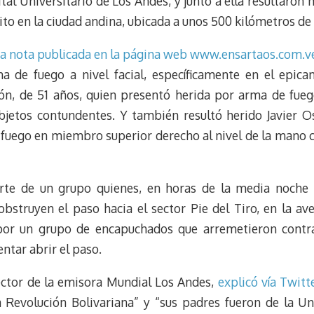
tal Universitario de Los Andes, y junto a ella resultaron
s
g
l
e
ito en la ciudad andina, ubicada a unos 500 kilómetros de 
k
r
r
y
a
e
a nota publicada en la página web www.ensartaos.com.v
m
s
 de fuego a nivel facial, específicamente en el epican
t
ón, de 51 años, quien presentó herida por arma de fueg
objetos contundentes. Y también resultó herido Javier O
fuego en miembro superior derecho al nivel de la mano con
te de un grupo quienes, en horas de la media noche 
bstruyen el paso hacia el sector Pie del Tiro, en la av
or un grupo de encapuchados que arremetieron contra
ntar abrir el paso.
rector de la emisora Mundial Los Andes,
explicó vía Twitt
la Revolución Bolivariana” y “sus padres fueron de la 