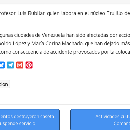
rofesor Luis Rubilar, quien labora en el núcleo Trujillo
gunas ciudades de Venezuela han sido afectadas por acci
poldo López y María Corina Machado, que han dejado más 
 como consecuencia de accidente provocados por la colocac
B
T
G
P
l
e
m
i
u
l
a
n
cion
e
e
i
t
s
g
l
e
k
r
r
y
a
e
m
s
entos destruyeron caseta
Actividades cult
t
suspende servicio
Comand