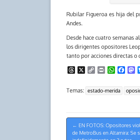
Rubilar Figueroa es hija del p
Andes.
Desde hace cuatro semanas al
los dirigentes opositores Leo
tanto por acciones directas o
T
X
C
P
W
F
M
h
o
r
h
a
a
r
p
i
a
c
s
Temas:
estado-merida
oposi
e
y
n
t
e
t
a
L
t
s
b
o
d
i
A
o
d
s
n
p
o
o
Menú
k
p
k
n
← EN FOTOS: Opositores viol
de
de MetroBus en Altamira: Se 