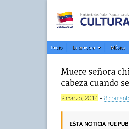
Alba
Ciudad
96.3
Menú
Skip
Inicio
La emisora
Música
principal
FM
to
content
Muere señora chi
cabeza cuando se
9 marzo, 2014
•
8 coment
ESTA NOTICIA FUE PU