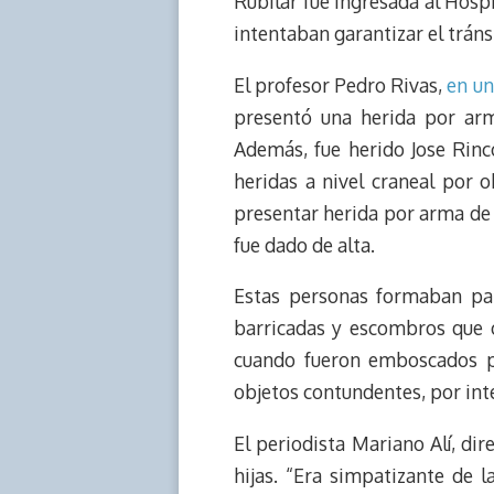
Rubilar fue ingresada al Hospi
a
L
t
s
b
o
intentaban garantizar el tráns
d
i
A
o
d
s
n
p
o
o
El profesor Pedro Rivas,
en un
k
p
k
n
presentó una herida por arma
Además, fue herido Jose Rinc
heridas a nivel craneal por 
presentar herida por arma de 
fue dado de alta.
Estas personas formaban par
barricadas y escombros que o
cuando fueron emboscados p
objetos contundentes, por inte
El periodista Mariano Alí, di
hijas. “Era simpatizante de 