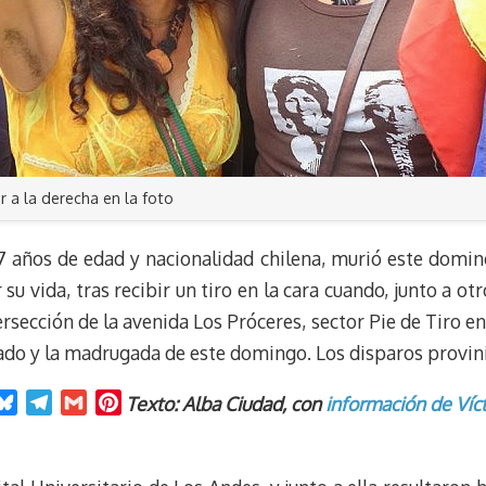
ar a la derecha en la foto
47 años de edad y nacionalidad chilena, murió este domi
u vida, tras recibir un tiro en la cara cuando, junto a o
sección de la avenida Los Próceres, sector Pie de Tiro en
bado y la madrugada de este domingo. Los disparos provi
B
T
G
P
Texto: Alba Ciudad, con
información de Víc
l
e
m
i
u
l
a
n
e
e
i
t