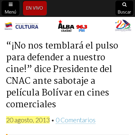
EN VIVO
Menú
Buscar
Alba
Ciudad
“¡No nos temblará el pulso
para defender a nuestro
96.3
cine!” dice Presidente del
FM
CNAC ante sabotaje a
película Bolívar en cines
comerciales
20 agosto, 2013
•
0 Comentarios