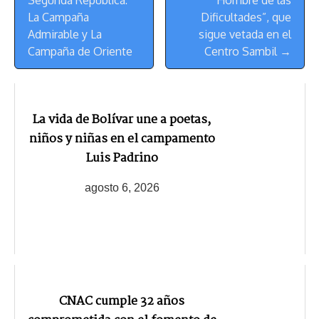
Segunda República:
Hombre de las
La Campaña
Dificultades”, que
Admirable y La
sigue vetada en el
Campaña de Oriente
Centro Sambil →
‎La vida de Bolívar une a poetas,
niños y niñas en el campamento
Luis Padrino
agosto 6, 2026
CNAC cumple 32 años