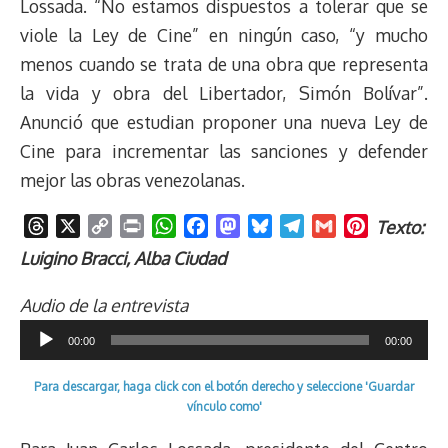
Lossada. “No estamos dispuestos a tolerar que se
viole la Ley de Cine” en ningún caso, “y mucho
menos cuando se trata de una obra que representa
la vida y obra del Libertador, Simón Bolívar”.
Anunció que estudian proponer una nueva Ley de
Cine para incrementar las sanciones y defender
mejor las obras venezolanas.
T
X
C
P
W
F
M
B
T
G
P
Texto:
h
o
r
h
a
a
l
e
m
i
Luigino Bracci, Alba Ciudad
r
p
i
a
c
s
u
l
a
n
e
y
n
t
e
t
e
e
i
t
Audio de la entrevista
a
L
t
s
b
o
s
g
l
e
Reproductor
00:00
00:00
d
i
A
o
d
k
r
r
de
s
n
p
o
o
y
a
e
Para descargar, haga click con el botón derecho y seleccione 'Guardar
audio
k
p
k
n
m
s
vínculo como'
t