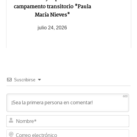
campamento transitorio "Paula
María Nieves"
julio 24, 2026
Suscribirse
600
N
o
m
C