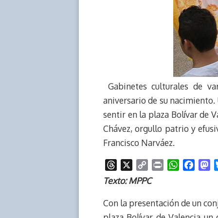
Gabinetes culturales de va
aniversario de su nacimiento. 
sentir en la plaza Bolívar d
Chávez, orgullo patrio y efu
Francisco Narváez.
T
X
C
P
W
F
M
h
o
r
h
a
a
Texto: MPPC
r
p
i
a
c
s
e
y
n
t
e
t
Con la presentación de un conj
a
L
t
s
b
o
plaza Bolívar de Valencia un