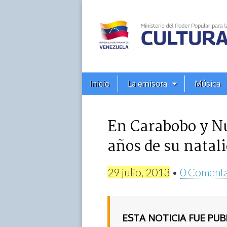
Alba
Ciudad
96.3
Menú
Skip
Inicio
La emisora
Música
principal
FM
to
content
En Carabobo y N
años de su natali
29 julio, 2013
•
0 Comenta
ESTA NOTICIA FUE PU