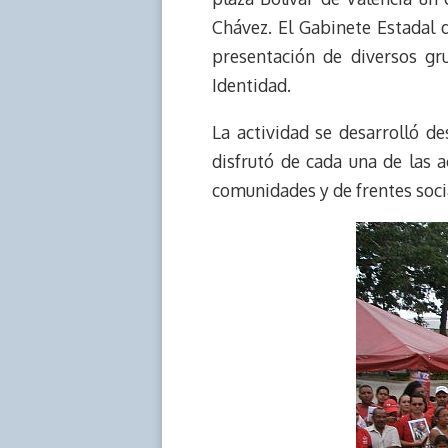
d
i
A
o
d
Chávez. El Gabinete Estadal 
s
n
p
o
o
presentación de diversos gru
k
p
k
n
Identidad.
La actividad se desarrolló d
disfrutó de cada una de las
comunidades y de frentes soci