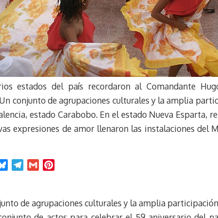
rios estados del país recordaron al Comandante Hug
Un conjunto de agrupaciones culturales y la amplia parti
e Valencia, estado Carabobo. En el estado Nueva Esparta
sivas expresiones de amor llenaron las instalaciones de
B
T
G
P
l
e
m
i
u
l
a
n
e
e
i
t
unto de agrupaciones culturales y la amplia participación 
s
g
l
e
 conjunto de actos para celebrar el 59 aniversario del 