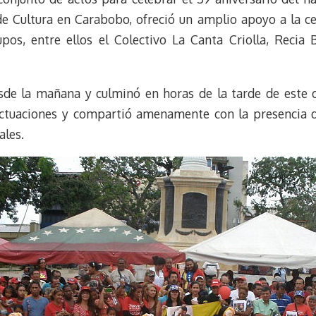
k
r
r
de Cultura en Carabobo, ofreció un amplio apoyo a la ce
y
a
e
pos, entre ellos el Colectivo La Canta Criolla, Recia
m
s
t
esde la mañana y culminó en horas de la tarde de este
 actuaciones y compartió amenamente con la presencia d
ales.