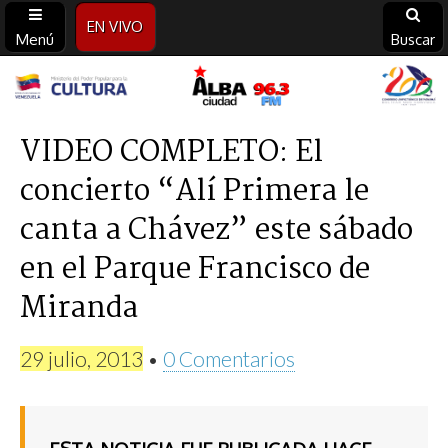
EN VIVO
Menú
Buscar
Alba
Ciudad
VIDEO COMPLETO: El
concierto “Alí Primera le
96.3
canta a Chávez” este sábado
FM
en el Parque Francisco de
Miranda
29 julio, 2013
•
0 Comentarios