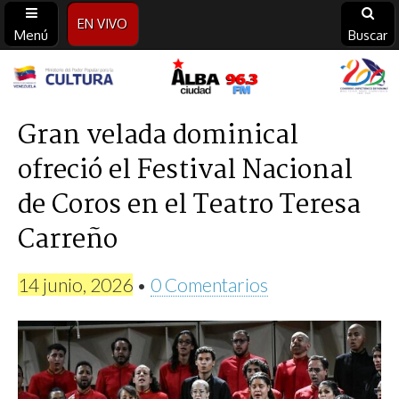
EN VIVO
Menú
Buscar
Alba
Ciudad
Gran velada dominical
ofreció el Festival Nacional
96.3
de Coros en el Teatro Teresa
FM
Carreño
14 junio, 2026
•
0 Comentarios