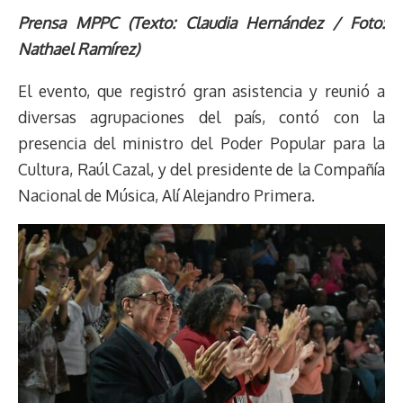
r
p
i
a
c
s
u
l
a
n
Prensa MPPC (Texto: Claudia Hernández /
Foto:
e
y
n
t
e
t
e
e
i
t
Nathael Ramírez)
a
L
t
s
b
o
s
g
l
e
d
i
A
o
d
k
r
r
El evento, que registró gran asistencia y reunió a
s
n
p
o
o
y
a
e
diversas agrupaciones del país, contó con la
k
p
k
n
m
s
presencia del ministro del Poder Popular para la
t
Cultura, Raúl Cazal, y del presidente de la Compañía
Nacional de Música, Alí Alejandro Primera.