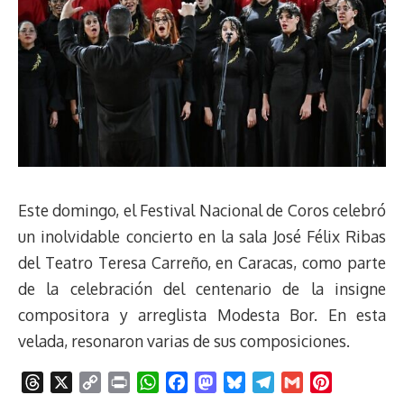
Este domingo, el Festival Nacional de Coros celebró
un inolvidable concierto en la sala José Félix Ribas
del Teatro Teresa Carreño, en Caracas, como parte
de la celebración del centenario de la insigne
compositora y arreglista Modesta Bor. En esta
velada, resonaron varias de sus composiciones.
T
X
C
P
W
F
M
B
T
G
P
h
o
r
h
a
a
l
e
m
i