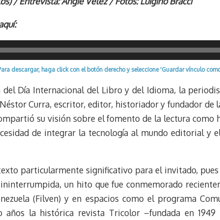
u
l
a
n
los) / Entrevista: Angie Vélez / Fotos: Luigino Bracci
e
e
i
t
aquí:
s
g
l
e
k
r
r
y
a
e
m
s
Para descargar, haga click con el botón derecho y seleccione 'Guardar vínculo como
t
 del Día Internacional del Libro y del Idioma, la periodi
Néstor Curra, escritor, editor, historiador y fundador de l
ompartió su visión sobre el fomento de la lectura como 
ecesidad de integrar la tecnología al mundo editorial y e
exto particularmente significativo para el invitado, pues 
l ininterrumpida, un hito que fue conmemorado reciente
enezuela (Filven) y en espacios como el programa Comu
o años la histórica revista Tricolor –fundada en 194