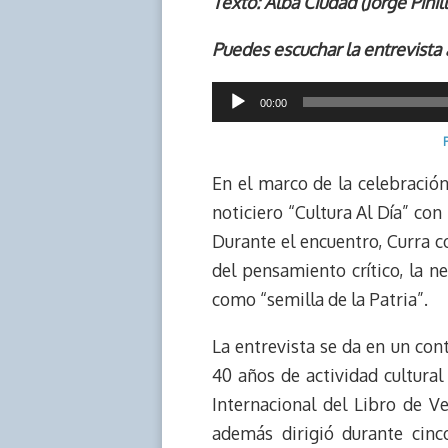
r
p
i
a
c
s
Texto: Alba Ciudad (Jorge Pinil
e
y
n
t
e
t
Puedes escuchar la entrevista 
a
L
t
s
b
o
d
i
A
o
d
Reproductor
s
n
p
o
o
00:00
k
p
k
n
de
audio
En el marco de la celebración
noticiero “Cultura Al Día” con 
Durante el encuentro, Curra c
del pensamiento crítico, la n
como “semilla de la Patria”.
La entrevista se da en un cont
40 años de actividad cultura
Internacional del Libro de V
además dirigió durante cinc