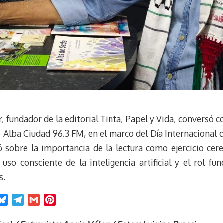
or, fundador de la editorial Tinta, Papel y Vida, conversó 
de Alba Ciudad 96.3 FM, en el marco del Día Internacional 
nó sobre la importancia de la lectura como ejercicio cere
el uso consciente de la inteligencia artificial y el rol f
s.
B
T
G
P
l
e
m
i