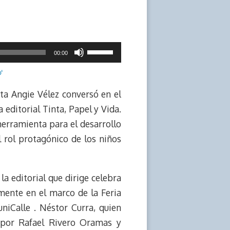
Utiliza
00:00
las
'
teclas
de
sta Angie Vélez conversó en el
flecha
a editorial Tinta, Papel y Vida.
arriba/abajo
herramienta para el desarrollo
para
l rol protagónico de los niños
aumentar
o
la editorial que dirige celebra
disminuir
mente en el marco de la Feria
el
niCalle . Néstor Curra, quien
volumen.
9 por Rafael Rivero Oramas y