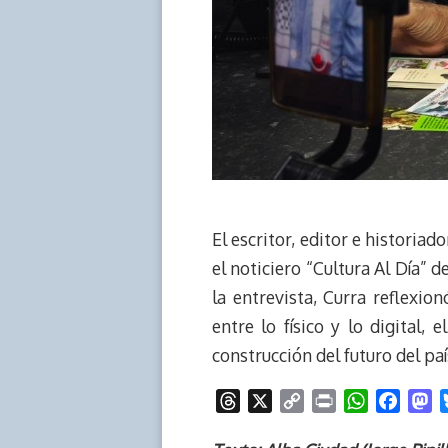
El escritor, editor e historiad
el noticiero “Cultura Al Día” 
la entrevista, Curra reflexio
entre lo físico y lo digital, 
construcción del futuro del paí
T
X
C
P
W
F
M
h
o
r
h
a
a