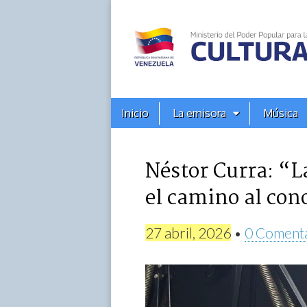
Alba
Ciudad
96.3
Menú
Skip
Inicio
La emisora
Música
principal
FM
to
content
Néstor Curra: “La
el camino al co
27 abril, 2026
•
0 Coment