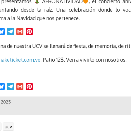
y presentamos
AFRONATIVIDAD
, el concierto an
antando desde la raíz. Una celebración donde lo vo
ma a la Navidad que nos pertenece.
B
T
G
P
l
e
m
i
u
l
a
n
na de nuestra UCV se llenará de fiesta, de memoria, de rit
e
e
i
t
aketicket.com.ve
. Patio 12$. Ven a vivirlo con nosotros.
s
g
l
e
k
r
r
y
a
e
m
s
B
T
G
P
t
l
e
m
i
u
l
a
n
e 2025
e
e
i
t
s
g
l
e
k
r
r
ucv
y
a
e