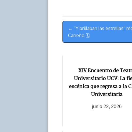
k
p
k
n
Menú
← “Y brillaban las estrellas” r
de
Carreño 🗓
Navegación
XIV Encuentro de Teat
Universitario UCV: La fi
escénica que regresa a la 
Universitaria
junio 22, 2026