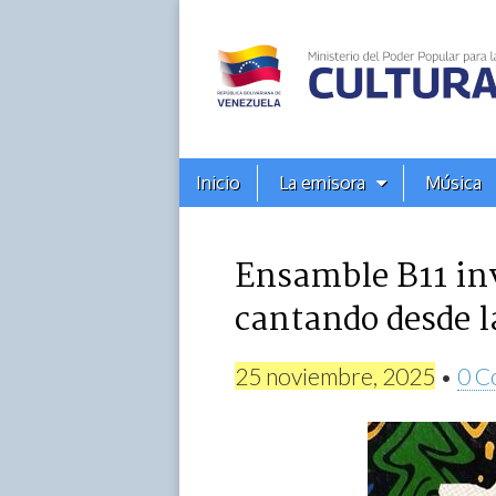
Alba
Ciudad
96.3
Menú
Skip
Inicio
La emisora
Música
principal
FM
to
content
Ensamble B11 inv
cantando desde l
25 noviembre, 2025
•
0 C