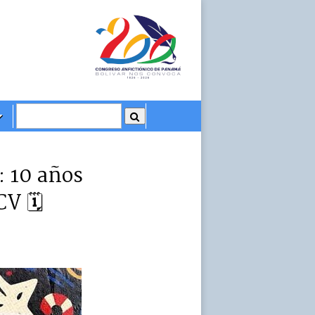
: 10 años
CV 🗓