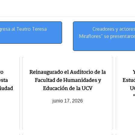
m
s
t
egresa al Teatro Teresa
Creadores y actores 
Miraflores” se presentar
ro
Reinaugurado el Auditorio de la
esta
Facultad de Humanidades y
Estud
Ciudad
Educación de la UCV
UC
junio 17, 2026