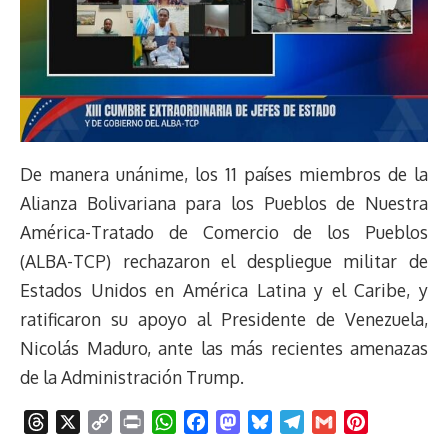
De manera unánime, los 11 países miembros de la
Alianza Bolivariana para los Pueblos de Nuestra
América-Tratado de Comercio de los Pueblos
(ALBA-TCP) rechazaron el despliegue militar de
Estados Unidos en América Latina y el Caribe, y
ratificaron su apoyo al Presidente de Venezuela,
Nicolás Maduro, ante las más recientes amenazas
de la Administración Trump.
T
X
C
P
W
F
M
B
T
G
P
h
o
r
h
a
a
l
e
m
i