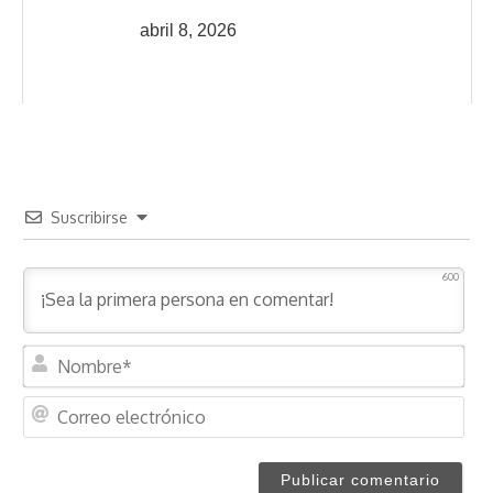
abril 8, 2026
Suscribirse
600
N
o
m
C
b
o
r
r
e
r