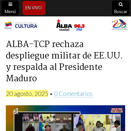
EN VIVO
Menú
Buscar
Alba
Ciudad
ALBA-TCP rechaza
despliegue militar de EE.UU.
96.3
y respalda al Presidente
FM
Maduro
20 agosto, 2025
•
0 Comentarios