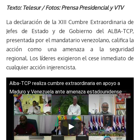
r
p
i
a
c
s
u
l
a
n
Texto: Telesur / Fotos: Prensa Presidencial y VTV
e
y
n
t
e
t
e
e
i
t
La declaración de la XIII Cumbre Extraordinaria de
a
L
t
s
b
o
s
g
l
e
d
i
A
o
d
k
r
r
Jefes de Estado y de Gobierno del ALBA-TCP,
s
n
p
o
o
y
a
e
presentada por el mandatario venezolano, califica la
k
p
k
n
m
s
acción como una amenaza a la seguridad
t
regional. Los líderes exigieron el cese inmediato de
cualquier acción injerencista.
Alba-TCP realiza cumbre extraordinaria en apoyo a
Maduro y Venezuela ante amenaza estadounidense