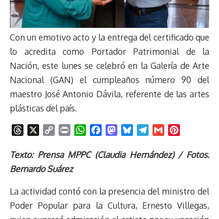
Con un emotivo acto y la entrega del certificado que
lo acredita como Portador Patrimonial de la
Nación, este lunes se celebró en la Galería de Arte
Nacional (GAN) el cumpleaños número 90 del
maestro José Antonio Dávila, referente de las artes
plásticas del país.
T
X
C
P
W
F
M
B
T
G
P
h
o
r
h
a
a
l
e
m
i
r
p
i
a
c
s
u
l
a
n
Texto: Prensa MPPC (Claudia Hernández) / Fotos:
e
y
n
t
e
t
e
e
i
t
Bernardo Suárez
a
L
t
s
b
o
s
g
l
e
d
i
A
o
d
k
r
r
La actividad contó con la presencia del ministro del
s
n
p
o
o
y
a
e
Poder Popular para la Cultura, Ernesto Villegas,
k
p
k
n
m
s