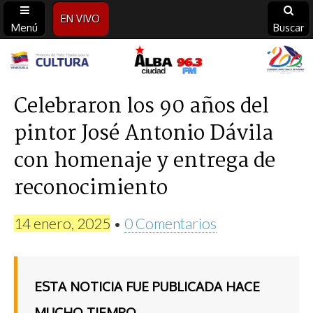
EN VIVO
Menú
Buscar
Alba
Ciudad
Celebraron los 90 años del
pintor José Antonio Dávila
96.3
con homenaje y entrega de
FM
reconocimiento
14 enero, 2025
•
0 Comentarios
ESTA NOTICIA FUE PUBLICADA HACE
MUCHO TIEMPO