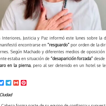
 Interiores, Justicia y Paz informó este lunes sobre la
anifestó encontrarse en
“resguardo”
por orden de la dir
rnes. Según Machado y diferentes medios de oposición 
te estaba en situación de
“desaparición forzada”
desde 
aro en la pierna
, pero al ser detenido en un hotel se l
B
T
G
P
l
e
m
i
u
l
a
n
 Ciudad
e
e
i
t
Cabeza forma parte de su equipo de confianza y supuest
s
g
l
e