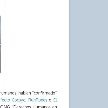
 humanos, habían “confirmado”
Efecto Cocuyo
,
RunRunes
o
El
a la ONG “Derechos Humanos en