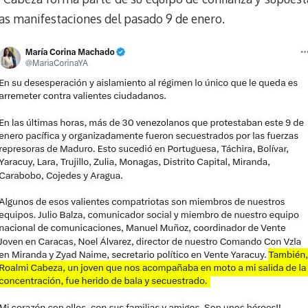
k
r
r
las manifestaciones del pasado 9 de enero.
y
a
e
m
s
t