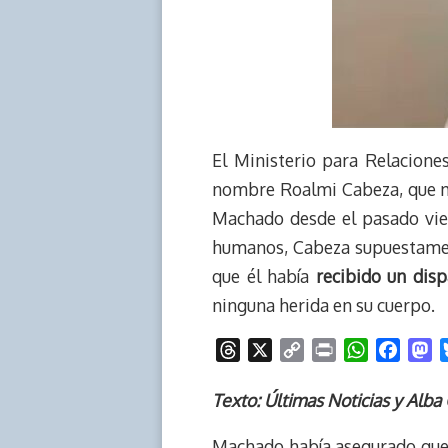
El Ministerio para Relaciones
nombre Roalmi Cabeza, que m
Machado desde el pasado vie
humanos, Cabeza supuestamen
que él había
recibido un disp
ninguna herida en su cuerpo.
T
X
C
P
W
F
M
h
o
r
h
a
a
r
p
i
a
c
s
Texto: Últimas Noticias y Alba
e
y
n
t
e
t
Machado había asegurado que 
a
L
t
s
b
o