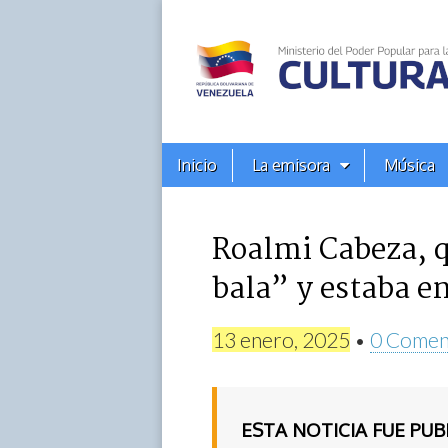
Alba
Ciudad
96.3
Menú
Skip
Inicio
La emisora
Música
principal
FM
to
content
Roalmi Cabeza, 
bala” y estaba e
13 enero, 2025
•
0 Comen
ESTA NOTICIA FUE PU