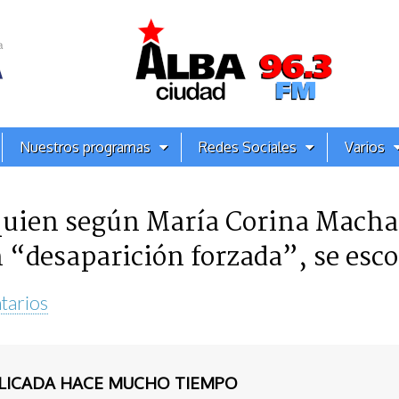
Nuestros programas
Redes Sociales
Varios
quien según María Corina Machad
n “desaparición forzada”, se esc
tarios
BLICADA HACE MUCHO TIEMPO