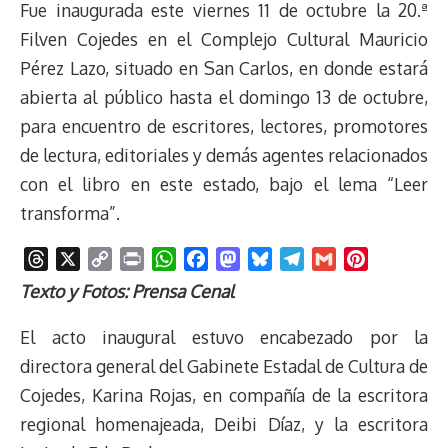
Fue inaugurada este viernes 11 de octubre la 20.ª
Filven Cojedes en el Complejo Cultural Mauricio
Pérez Lazo, situado en San Carlos, en donde estará
abierta al público hasta el domingo 13 de octubre,
para encuentro de escritores, lectores, promotores
de lectura, editoriales y demás agentes relacionados
con el libro en este estado, bajo el lema “Leer
transforma”.
T
X
C
P
W
F
M
B
T
G
P
h
o
r
h
a
a
l
e
m
i
Texto y Fotos: Prensa Cenal
r
p
i
a
c
s
u
l
a
n
e
y
n
t
e
t
e
e
i
t
El acto inaugural estuvo encabezado por la
a
L
t
s
b
o
s
g
l
e
directora general del Gabinete Estadal de Cultura de
d
i
A
o
d
k
r
r
Cojedes, Karina Rojas, en compañía de la escritora
s
n
p
o
o
y
a
e
regional homenajeada, Deibi Díaz, y la escritora
k
p
k
n
m
s