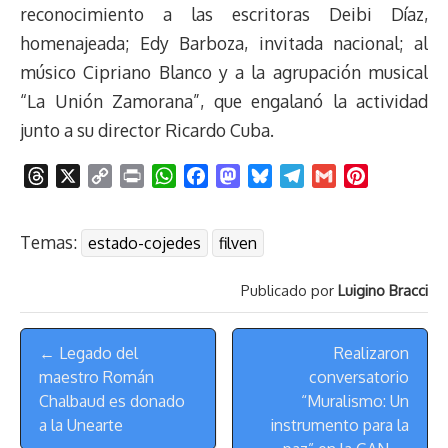
reconocimiento a las escritoras Deibi Díaz,
homenajeada; Edy Barboza, invitada nacional; al
músico Cipriano Blanco y a la agrupación musical
“La Unión Zamorana”, que engalanó la actividad
junto a su director Ricardo Cuba.
T
X
C
P
W
F
M
B
T
G
P
h
o
r
h
a
a
l
e
m
i
r
p
i
a
c
s
u
l
a
n
Temas:
estado-cojedes
filven
e
y
n
t
e
t
e
e
i
t
a
L
t
s
b
o
s
g
l
e
Publicado por
Luigino Bracci
d
i
A
o
d
k
r
r
s
n
p
o
o
y
a
e
Menú
k
p
k
n
m
s
← Legado del
Realizaron
de
t
maestro Román
conversatorio
Navegación
Chalbaud es donado
“Muralismo: Un
a la Unearte
instrumento para la