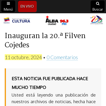
EN VIVO
Menú
Buscar
Alba
Ciudad
Inauguran la 20.ª Filven
Cojedes
96.3
FM
11 octubre, 2024
•
0 Comentarios
ESTA NOTICIA FUE PUBLICADA HACE
MUCHO TIEMPO
Usted está leyendo una publicación de
nuestros archivos de noticias, hecha hace