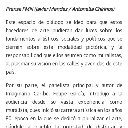
h
o
r
h
a
a
l
e
m
i
r
p
i
a
c
s
u
l
a
n
Prensa FMN (Javier Mendez /
Antonella Chirinos)
e
y
n
t
e
t
e
e
i
t
Este espacio de diálogo se ideó para que estos
a
L
t
s
b
o
s
g
l
e
d
i
A
o
d
k
r
r
hacedores de arte pudieran dar luces sobre los
s
n
p
o
o
y
a
e
fundamentos artísticos, sociales y políticos que se
k
p
k
n
m
s
ciernen sobre esta modalidad pictórica, y la
t
responsabilidad que ellos asumen como muralistas,
al plasmar su visión en las calles y avenidas de este
país.
Por su parte, el panelista principal y autor de
Imaginario Caribe, Felipe García, introdujo a la
audiencia desde su vasta experiencia como
muralista, pues inició su carrera artística en los años
80, época en la que se dedicó a pluralizar el arte,
dándole al pueblo la potestad de disfrutar y