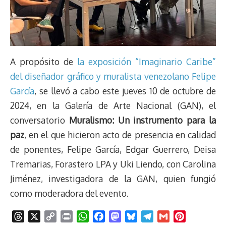
A propósito de
la exposición “Imaginario Caribe”
del diseñador gráfico y muralista venezolano Felipe
García
, se llevó a cabo este jueves 10 de octubre de
2024, en la Galería de Arte Nacional (GAN), el
conversatorio
Muralismo: Un instrumento para la
paz
, en el que hicieron acto de presencia en calidad
de ponentes, Felipe García, Edgar Guerrero, Deisa
Tremarias, Forastero LPA y Uki Liendo, con Carolina
Jiménez, investigadora de la GAN, quien fungió
como moderadora del evento.
T
X
C
P
W
F
M
B
T
G
P