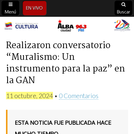
EN VIVO
Menú
Buscar
Alba
Ciudad
Realizaron conversatorio
“Muralismo: Un
96.3
instrumento para la paz” en
FM
la GAN
11 octubre, 2024
•
0 Comentarios
ESTA NOTICIA FUE PUBLICADA HACE
MUCHO TIEMPO