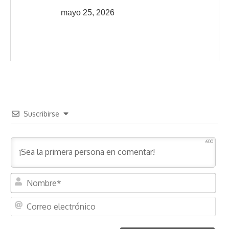
mayo 25, 2026
Suscribirse
600
N
o
m
C
b
o
r
r