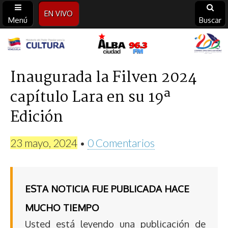
EN VIVO
Menú
Buscar
Alba
Ciudad
Inaugurada la Filven 2024
capítulo Lara en su 19ª
96.3
Edición
FM
23 mayo, 2024
•
0 Comentarios
ESTA NOTICIA FUE PUBLICADA HACE
MUCHO TIEMPO
Usted está leyendo una publicación de