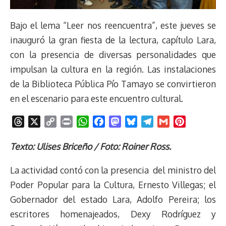
Bajo el lema “Leer nos reencuentra”, este jueves se
inauguró la gran fiesta de la lectura, capítulo Lara,
con la presencia de diversas personalidades que
impulsan la cultura en la región. Las instalaciones
de la Biblioteca Pública Pío Tamayo se convirtieron
en el escenario para este encuentro cultural.
T
X
C
P
W
F
M
B
T
G
P
h
o
r
h
a
a
l
e
m
i
r
p
i
a
c
s
u
l
a
n
Texto: Ulises Briceño / Foto: Roiner Ross.
e
y
n
t
e
t
e
e
i
t
La actividad contó con la presencia del ministro del
a
L
t
s
b
o
s
g
l
e
d
i
A
o
d
k
r
r
Poder Popular para la Cultura, Ernesto Villegas; el
s
n
p
o
o
y
a
e
Gobernador del estado Lara, Adolfo Pereira; los
k
p
k
n
m
s
escritores homenajeados, Dexy Rodríguez y
t