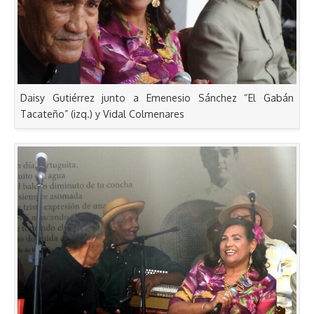
Daisy Gutiérrez junto a Emenesio Sánchez “El Gabán
Tacateño” (izq.) y Vidal Colmenares