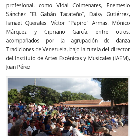
k
p
k
n
m
s
profesional, como Vidal Colmenares, Enemesio
t
Sánchez “El Gabán Tacateño”, Daisy Gutiérrez,
Ismael Querales, Víctor “Papiro” Armas, Mónico
Márquez y Cipriano García, entre otros,
acompañados por la agrupación de danza
Tradiciones de Venezuela, bajo la tutela del director
del Instituto de Artes Escénicas y Musicales (IAEM),
Juan Pérez.