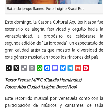
Bailando joropo llanero. Foto: Luigino Bracci Roa
Este domingo, la Casona Cultural Aquiles Nazoa fue
escenario de alegría, festividad y orgullo hacia la
venezolanidad, a propósito de celebrarse la
segunda edición de “La Joropada”, un espectáculo de
gran calidad artística que mostró la diversidad de
este género musical en todos los rincones del país.
T
X
C
P
W
F
M
B
T
G
P
h
o
r
h
a
a
l
e
m
i
r
p
i
a
c
s
u
l
a
n
Texto: Prensa MPPC (Claudia Hernández)
e
y
n
t
e
t
e
e
i
t
Fotos: Alba Ciudad (Luigino Bracci Roa)
a
L
t
s
b
o
s
g
l
e
d
i
A
o
d
k
r
r
Este recorrido musical por Venezuela contó con la
s
n
p
o
o
y
a
e
participación de músicos y cantantes de talla