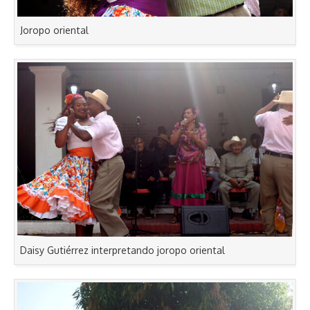
Joropo oriental
Daisy Gutiérrez interpretando joropo oriental