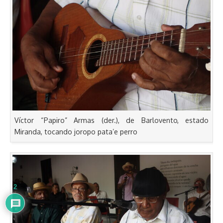
Víctor “Papiro” Armas (der.), de Barlovento, estado
Miranda, tocando joropo pata’e perro
2