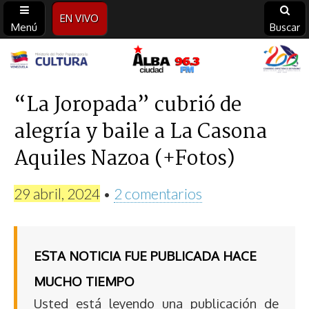
EN VIVO
Menú
Buscar
Alba
Ciudad
“La Joropada” cubrió de
alegría y baile a La Casona
96.3
Aquiles Nazoa (+Fotos)
FM
29 abril, 2024
•
2 comentarios
ESTA NOTICIA FUE PUBLICADA HACE
MUCHO TIEMPO
Usted está leyendo una publicación de