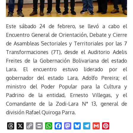
Este sábado 24 de febrero, se llevó a cabo el
Encuentro General de Orientación, Debate y Cierre
de Asambleas Sectoriales y Territoriales por las 7
Transformaciones (7T), desde el Auditorio Adelis
Freites de la Gobernación Bolivariana del estado
Lara. El encuentro estuvo liderado por el
gobernador del estado Lara, Adolfo Pereira; el
ministro del Poder Popular para la Cultura y
Padrino de la entidad, Ernesto Villegas, y el
Comandante de la Zodi-Lara N° 13, general de
división Rafael Quiroga Parra.
T
X
C
P
W
F
M
B
T
G
P
h
o
r
h
a
a
l
e
m
i