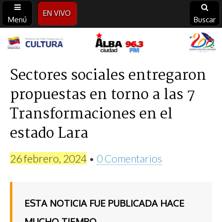
EN VIVO
Menú
Buscar
Alba
Ciudad
Sectores sociales entregaron
propuestas en torno a las 7
96.3
Transformaciones en el
FM
estado Lara
26 febrero, 2024
•
0 Comentarios
ESTA NOTICIA FUE PUBLICADA HACE
MUCHO TIEMPO