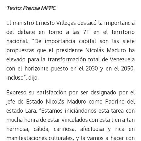
r
p
i
a
c
s
u
l
a
n
Texto: Prensa MPPC
e
y
n
t
e
t
e
e
i
t
El ministro Ernesto Villegas destacó la importancia
a
L
t
s
b
o
s
g
l
e
d
i
A
o
d
k
r
r
del debate en torno a las 7T en el territorio
s
n
p
o
o
y
a
e
nacional. “De importancia capital son las siete
k
p
k
n
m
s
propuestas que el presidente Nicolás Maduro ha
t
elevado para la transformación total de Venezuela
con el horizonte puesto en el 2030 y en el 2050,
incluso”, dijo.
Expresó su satisfacción por ser designado por el
jefe de Estado Nicolás Maduro como Padrino del
estado Lara. “Estamos iniciándonos esta tarea con
mucha honra de estar vinculados con esta tierra tan
hermosa, cálida, cariñosa, afectuosa y rica en
manifestaciones culturales, y la vamos a hacer con