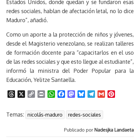
Estados Unidos, donde quedan y se fundaron esas
redes sociales, hablan de afectación letal, no lo dice
Maduro”, añadió.
Como un aporte a la protección de niños y jóvenes,
desde el Magisterio venezolano, se realizan talleres
de formación docente para “capacitarlos en el uso
de las redes sociales y que esto llegue al estudiante”,
informó la ministra del Poder Popular para la
Educación, Yelitze Santaella.
T
X
C
P
W
F
M
B
T
G
P
h
o
r
h
a
a
l
e
m
i
r
p
i
a
c
s
u
l
a
n
Temas:
nicolás-maduro
redes-sociales
e
y
n
t
e
t
e
e
i
t
a
L
t
s
b
o
s
g
l
e
Publicado por
Nadesjka Landaeta
d
i
A
o
d
k
r
r
s
n
p
o
o
y
a
e