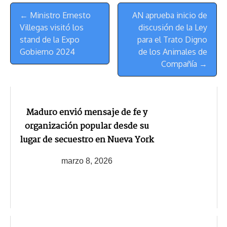
Menú
k
p
k
n
m
s
← Ministro Ernesto
AN aprueba inicio de
de
t
Villegas visitó los
discusión de la Ley
Navegación
stand de la Expo
para el Trato Digno
Gobierno 2024
de los Animales de
Compañía →
Maduro envió mensaje de fe y
organización popular desde su
lugar de secuestro en Nueva York
marzo 8, 2026