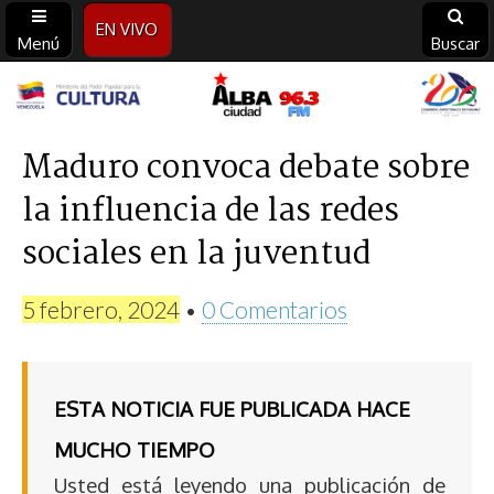
EN VIVO
Menú
Buscar
Alba
Ciudad
Maduro convoca debate sobre
la influencia de las redes
96.3
sociales en la juventud
FM
5 febrero, 2024
•
0 Comentarios
ESTA NOTICIA FUE PUBLICADA HACE
MUCHO TIEMPO
Usted está leyendo una publicación de