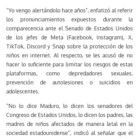
e
y
n
t
e
t
e
e
i
t
“Yo vengo alertándolo hace años”, enfatizó al referir
a
L
t
s
b
o
s
g
l
e
d
i
A
o
d
k
r
r
los pronunciamientos expuestos durante la
s
n
p
o
o
y
a
e
comparecencia ante el Senado de Estados Unidos
k
p
k
n
m
s
de los jefes de Meta (Facebook, Instagram), X,
t
TikTok, Discord y Snap sobre la protección de los
niños en internet. Al respecto, se les acusó de no
hacer lo suficiente para limitar los riesgos de estas
plataformas, como depredadores sexuales,
prevención de autolesiones o suicidios en
adolescentes.
“No lo dice Maduro, lo dicen los senadores del
Congreso de Estados Unidos, lo dicen los padres, las
madres de niños afectados de manera letal en la
sociedad estadounidense”, indicó al señalar que el