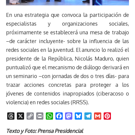
En una estrategia que convoca la participación de
especialistas y organizaciones sociales,
próximamente se establecerá una mesa de trabajo
–de carácter incluyente- sobre la influencia de las
redes sociales en la juventud. El anuncio lo realizó el
presidente de la República, Nicolás Maduro, quien
puntualizó que el mecanismo de diálogo derivará en
un seminario –con jornadas de dos o tres días- para
trazar acciones concretas para proteger a los
jóvenes de contenidos inapropiados (ciberacoso o
violencia) en redes sociales (RRSS).
T
X
C
P
W
F
M
B
T
G
P
h
o
r
h
a
a
l
e
m
i
r
p
i
a
c
s
u
l
a
n
Texto y Foto: Prensa Presidencial