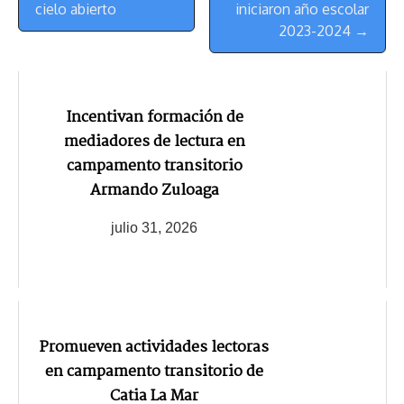
Navegación
cielo abierto
iniciaron año escolar
2023-2024 →
Incentivan formación de
mediadores de lectura en
campamento transitorio
Armando Zuloaga
julio 31, 2026
Promueven actividades lectoras
en campamento transitorio de
Catia La Mar