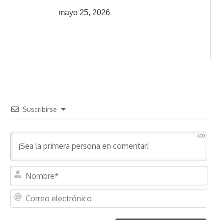
mayo 25, 2026
Suscribirse
600
N
o
m
C
b
o
r
r