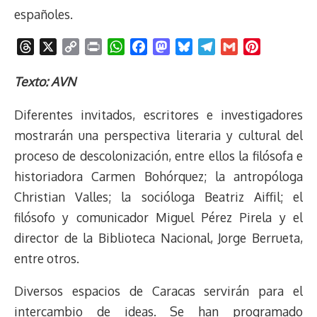
españoles.
T
X
C
P
W
F
M
B
T
G
P
h
o
r
h
a
a
l
e
m
i
r
p
i
a
c
s
u
l
a
n
Texto: AVN
e
y
n
t
e
t
e
e
i
t
Diferentes invitados, escritores e investigadores
a
L
t
s
b
o
s
g
l
e
d
i
A
o
d
k
r
r
mostrarán una perspectiva literaria y cultural del
s
n
p
o
o
y
a
e
proceso de descolonización, entre ellos la filósofa e
k
p
k
n
m
s
historiadora Carmen Bohórquez; la antropóloga
t
Christian Valles; la socióloga Beatriz Aiffil; el
filósofo y comunicador Miguel Pérez Pirela y el
director de la Biblioteca Nacional, Jorge Berrueta,
entre otros.
Diversos espacios de Caracas servirán para el
intercambio de ideas. Se han programado