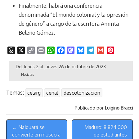
Finalmente, habrá una conferencia
denominada “El mundo colonial y la opresión
de género” a cargo de la escritora Aminta
Beleño Gómez.
T
X
C
P
W
F
M
B
T
G
P
h
o
r
h
a
a
l
e
m
i
r
p
i
a
c
s
u
l
a
n
Del lunes 2 al jueves 26 de octubre de 2023
e
y
n
t
e
t
e
e
i
t
Noticias
a
L
t
s
b
o
s
g
l
e
d
i
A
o
d
k
r
r
Temas:
celarg
cenal
descolonizacion
s
n
p
o
o
y
a
e
k
p
k
n
m
s
Publicado por
Luigino Bracci
t
Menú
← Naiguatá se
Maduro: 8.824.000
de
convierte en museo a
de estudiantes