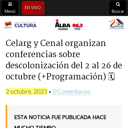
EN VIVO
Menú
Buscar
Alba
Ciudad
Celarg y Cenal organizan
conferencias sobre
96.3
descolonización del 2 al 26 de
FM
octubre (+Programación) 🗓
2 octubre, 2023
•
0 Comentarios
ESTA NOTICIA FUE PUBLICADA HACE
MUCHO TIEMPO