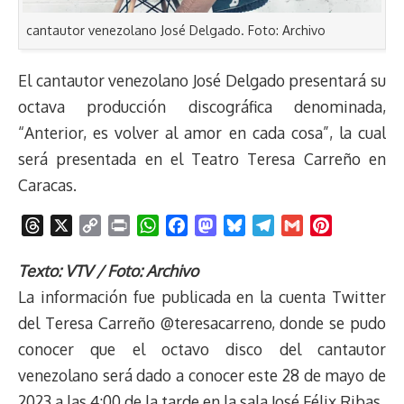
cantautor venezolano José Delgado. Foto: Archivo
El cantautor venezolano José Delgado presentará su
octava producción discográfica denominada,
“Anterior, es volver al amor en cada cosa”, la cual
será presentada en el Teatro Teresa Carreño en
Caracas.
T
X
C
P
W
F
M
B
T
G
P
h
o
r
h
a
a
l
e
m
i
r
p
i
a
c
s
u
l
a
n
Texto: VTV / Foto: Archivo
e
y
n
t
e
t
e
e
i
t
La información fue publicada en la cuenta Twitter
a
L
t
s
b
o
s
g
l
e
del Teresa Carreño @teresacarreno, donde se pudo
d
i
A
o
d
k
r
r
conocer que el octavo disco del cantautor
s
n
p
o
o
y
a
e
venezolano será dado a conocer este 28 de mayo de
k
p
k
n
m
s
t
2023 a las 4:00 de la tarde en la sala José Félix Ribas.