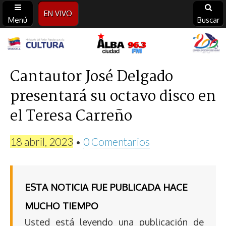
EN VIVO
Menú
Buscar
Alba
Ciudad
Cantautor José Delgado
presentará su octavo disco en
96.3
el Teresa Carreño
FM
18 abril, 2023
•
0 Comentarios
ESTA NOTICIA FUE PUBLICADA HACE
MUCHO TIEMPO
Usted está leyendo una publicación de