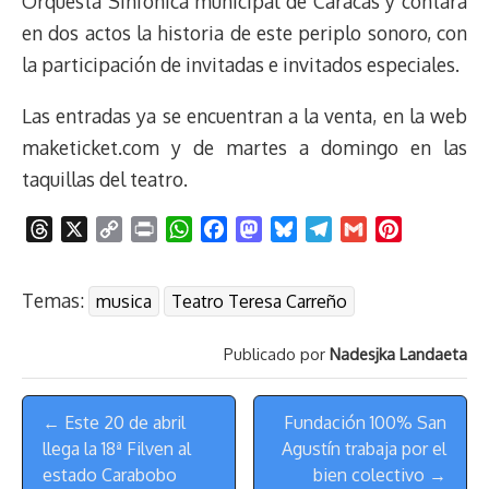
Orquesta Sinfónica municipal de Caracas y contará
en dos actos la historia de este periplo sonoro, con
la participación de invitadas e invitados especiales.
Las entradas ya se encuentran a la venta, en la web
maketicket.com y de martes a domingo en las
taquillas del teatro.
T
X
C
P
W
F
M
B
T
G
P
h
o
r
h
a
a
l
e
m
i
r
p
i
a
c
s
u
l
a
n
Temas:
musica
Teatro Teresa Carreño
e
y
n
t
e
t
e
e
i
t
a
L
t
s
b
o
s
g
l
e
Publicado por
Nadesjka Landaeta
d
i
A
o
d
k
r
r
s
n
p
o
o
y
a
e
Menú
k
p
k
n
m
s
← Este 20 de abril
Fundación 100% San
de
t
llega la 18ª Filven al
Agustín trabaja por el
Navegación
estado Carabobo
bien colectivo →