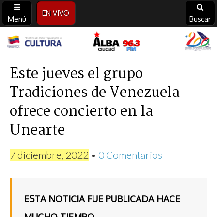
EN VIVO
Menú
Buscar
Alba
Ciudad
Este jueves el grupo
Tradiciones de Venezuela
96.3
ofrece concierto en la
FM
Unearte
7 diciembre, 2022
•
0 Comentarios
ESTA NOTICIA FUE PUBLICADA HACE
MUCHO TIEMPO