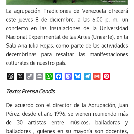
La agrupación Tradiciones de Venezuela ofrecerá
este jueves 8 de diciembre, a las 6:00 p. m., un
concierto en las instalaciones de la Universidad
Nacional Experimental de las Artes (Unearte), en la
Sala Ana Julia Rojas, como parte de las actividades
decembrinas para resaltar las manifestaciones
culturales de nuestro país.
T
X
C
P
W
F
M
B
T
G
P
h
o
r
h
a
a
l
e
m
i
r
p
i
a
c
s
u
l
a
n
Texto: Prensa Cendis
e
y
n
t
e
t
e
e
i
t
De acuerdo con el director de la Agrupación, Juan
a
L
t
s
b
o
s
g
l
e
d
i
A
o
d
k
r
r
Pérez, desde el año 1996, se vienen reuniendo más
s
n
p
o
o
y
a
e
de 30 artistas entre músicos, bailadoras y
k
p
k
n
m
s
bailadores , quienes en su mayoría son docentes,
t