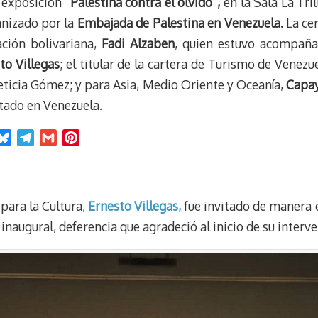
a exposición
“Palestina contra el olvido”,
en la Sala La Tri
anizado por la
Embajada de Palestina en Venezuela.
La ce
ción bolivariana,
Fadi Alzaben
, quien estuvo acompaña
to Villegas
; el titular de la cartera de Turismo de Venezue
eticia Gómez; y para Asia, Medio Oriente y Oceanía,
Capay
tado en Venezuela.
B
T
G
P
l
e
m
i
u
l
a
n
e
e
i
t
para la Cultura,
Ernesto Villegas,
fue invitado de manera 
s
g
l
e
k
r
r
 inaugural, deferencia que agradeció al inicio de su interv
y
a
e
m
s
t