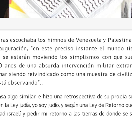
tras escuchaba los himnos de Venezuela y Palestina
nauguración, “en este preciso instante el mundo ti
e se estarán moviendo los simplismos con que sue
20 años de una absurda intervención militar extran
ar siendo reivindicado como una muestra de civili
stá observando”..
a algo similar, e hizo una retrospectiva de su propia s
la Ley judía, yo soy judío, y según una Ley de Retorno que
dad israelí y pedir mi retorno a las tierras de donde s