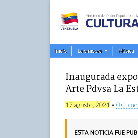
Alba
Ciudad
96.3
Menú
Skip
Inicio
La emisora
Música
principal
FM
to
content
Inaugurada expos
Arte Pdvsa La Es
17 agosto, 2021
•
0 Come
ESTA NOTICIA FUE PU