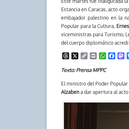
Este martes fue inaugurada l
Estancia en Caracas, acto org
embajador palestino en la na
Popular para la Cultura,
Ernes
viceministras para Turismo, L
del cuerpo diplomático acredi
T
X
C
P
W
F
M
h
o
r
h
a
a
r
p
i
a
c
s
Texto: Prensa MPPC
e
y
n
t
e
t
El ministro del Poder Popular 
a
L
t
s
b
o
d
i
A
o
d
Alzaben
a dar apertura al acto
s
n
p
o
o
k
p
k
n