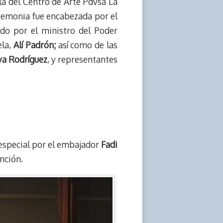
lla del Centro de Arte Pdvsa La
remonia fue encabezada por el
do por el ministro del Poder
la,
Alí Padrón;
así como de las
a Rodríguez
, y representantes
especial por el embajador
Fadi
ención.