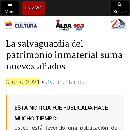
EN VIVO
Menú
Buscar
Alba
Ciudad
La salvaguardia del
patrimonio inmaterial suma
96.3
nuevos aliados
FM
3 junio, 2021
•
0 Comentarios
ESTA NOTICIA FUE PUBLICADA HACE
MUCHO TIEMPO
Usted está leyendo una publicación de