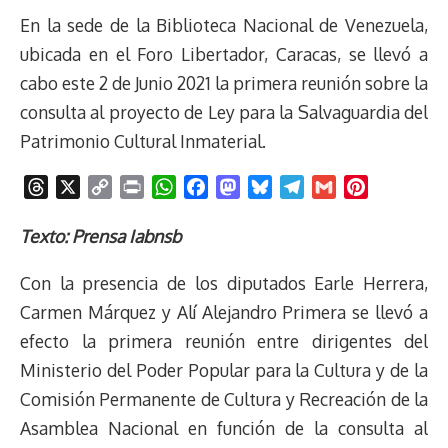
En la sede de la Biblioteca Nacional de Venezuela,
ubicada en el Foro Libertador, Caracas, se llevó a
cabo este 2 de Junio 2021 la primera reunión sobre la
consulta al proyecto de Ley para la Salvaguardia del
Patrimonio Cultural Inmaterial.
T
X
C
P
W
F
M
B
T
G
P
h
o
r
h
a
a
l
e
m
i
r
p
i
a
c
s
u
l
a
n
Texto: Prensa Iabnsb
e
y
n
t
e
t
e
e
i
t
Con la presencia de los diputados Earle Herrera,
a
L
t
s
b
o
s
g
l
e
d
i
A
o
d
k
r
r
Carmen Márquez y Alí Alejandro Primera se llevó a
s
n
p
o
o
y
a
e
efecto la primera reunión entre dirigentes del
k
p
k
n
m
s
Ministerio del Poder Popular para la Cultura y de la
t
Comisión Permanente de Cultura y Recreación de la
Asamblea Nacional en función de la consulta al