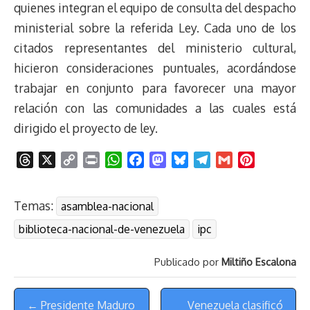
quienes integran el equipo de consulta del despacho
ministerial sobre la referida Ley. Cada uno de los
citados representantes del ministerio cultural,
hicieron consideraciones puntuales, acordándose
trabajar en conjunto para favorecer una mayor
relación con las comunidades a las cuales está
dirigido el proyecto de ley.
T
X
C
P
W
F
M
B
T
G
P
h
o
r
h
a
a
l
e
m
i
r
p
i
a
c
s
u
l
a
n
Temas:
asamblea-nacional
e
y
n
t
e
t
e
e
i
t
a
L
t
s
b
o
s
g
l
e
biblioteca-nacional-de-venezuela
ipc
d
i
A
o
d
k
r
r
s
n
p
o
o
y
a
e
Publicado por
Miltiño Escalona
k
p
k
n
m
s
Menú
t
← Presidente Maduro
Venezuela clasificó