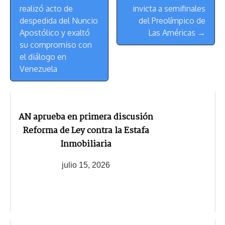
de
realizó acto de
invicta a semifinales
Navegación
despedida del Nuncio
del Preolímpico de
Apostólico y exaltó
Las Américas →
su compromiso con
el diálogo en
Venezuela
AN aprueba en primera discusión
Reforma de Ley contra la Estafa
Inmobiliaria
julio 15, 2026