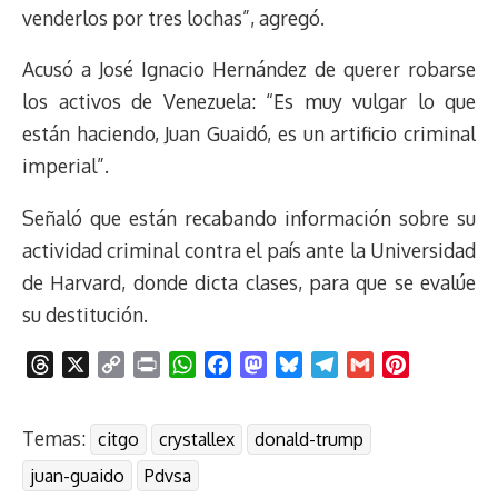
venderlos por tres lochas”, agregó.
Acusó a José Ignacio Hernández de querer robarse
los activos de Venezuela: “Es muy vulgar lo que
están haciendo, Juan Guaidó, es un artificio criminal
imperial”.
Señaló que están recabando información sobre su
actividad criminal contra el país ante la Universidad
de Harvard, donde dicta clases, para que se evalúe
su destitución.
T
X
C
P
W
F
M
B
T
G
P
h
o
r
h
a
a
l
e
m
i
r
p
i
a
c
s
u
l
a
n
Temas:
citgo
crystallex
donald-trump
e
y
n
t
e
t
e
e
i
t
a
L
t
s
b
o
s
g
l
e
juan-guaido
Pdvsa