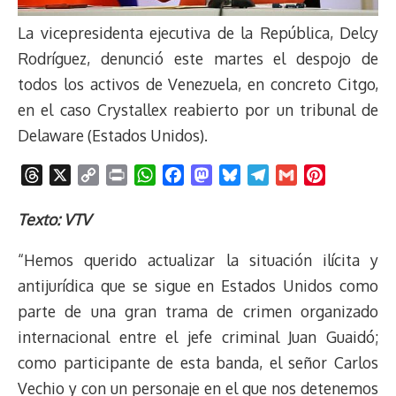
La vicepresidenta ejecutiva de la República, Delcy
Rodríguez, denunció este martes el despojo de
todos los activos de Venezuela, en concreto Citgo,
en el caso Crystallex reabierto por un tribunal de
Delaware (Estados Unidos).
T
X
C
P
W
F
M
B
T
G
P
h
o
r
h
a
a
l
e
m
i
r
p
i
a
c
s
u
l
a
n
Texto: VTV
e
y
n
t
e
t
e
e
i
t
“Hemos querido actualizar la situación ilícita y
a
L
t
s
b
o
s
g
l
e
d
i
A
o
d
k
r
r
antijurídica que se sigue en Estados Unidos como
s
n
p
o
o
y
a
e
parte de una gran trama de crimen organizado
k
p
k
n
m
s
internacional entre el jefe criminal Juan Guaidó;
t
como participante de esta banda, el señor Carlos
Vechio y con un personaje en el que nos detenemos