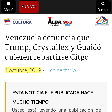
EN VIVO
Menú
Buscar
Alba
Ciudad
Venezuela denuncia que
Trump, Crystallex y Guaidó
96.3
quieren repartirse Citgo
FM
1 octubre, 2019
•
1 comentario
ESTA NOTICIA FUE PUBLICADA HACE
MUCHO TIEMPO
Usted está leyendo una publicación de