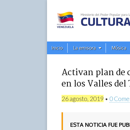
Alba
Ciudad
96.3
Menú
Skip
Inicio
La emisora
Música
principal
FM
to
content
Activan plan de 
en los Valles del
26 agosto, 2019
•
0 Come
ESTA NOTICIA FUE PU