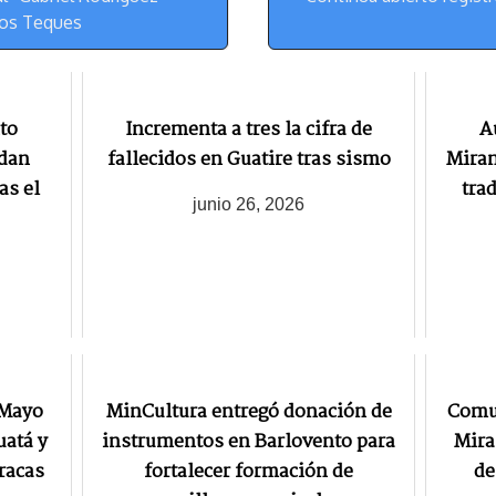
t
Los Teques
to
Incrementa a tres la cifra de
A
 dan
fallecidos en Guatire tras sismo
Miran
as el
tra
junio 26, 2026
 Mayo
MinCultura entregó donación de
Comu
uatá y
instrumentos en Barlovento para
Mira
aracas
fortalecer formación de
de