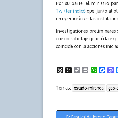
k
p
k
n
Por su parte, el ministro p
Twitter indicó
que, junto al p
recuperación de las instalacio
Investigaciones preliminares 
que un sabotaje generó la exp
coincide con la acciones inicia
T
X
C
P
W
F
M
h
o
r
h
a
a
r
p
i
a
c
s
Temas:
estado-miranda
gas-
e
y
n
t
e
t
a
L
t
s
b
o
d
i
A
o
d
s
n
p
o
o
Menú
k
p
k
n
← IV Festival de Joropo Centra