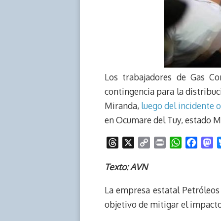
Los trabajadores de Gas Co
contingencia para la distribuc
Miranda,
luego del incidente 
en Ocumare del Tuy, estado M
T
X
C
P
W
F
M
h
o
r
h
a
a
r
p
i
a
c
s
Texto: AVN
e
y
n
t
e
t
La empresa estatal Petróleos 
a
L
t
s
b
o
d
i
A
o
d
objetivo de mitigar el impact
s
n
p
o
o