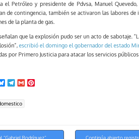
m
s
ara el Petróleo y presidente de Pdvsa, Manuel Quevedo
t
lan de contingencia, también se activaron las labores de i
nes de la planta de gas.
señalan que la explosión pudo ser un acto de sabotaje. “
losión”,
escribió el domingo el gobernador del estado Mi
das por Primero Justicia para atacar los servicios públicos
B
T
G
P
l
e
m
i
u
l
a
n
domestico
e
e
i
t
s
g
l
e
k
r
r
y
a
e
m
s
l “Gabriel Rodríguez”
Continúa abierto regist