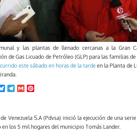
munal y las plantas de llenado cercanas a la Gran Ca
ión de Gas Licuado de Petróleo (GLP) para las familias de 
ocurrido este sábado en horas de la tarde
en la Planta de 
iranda.
B
T
G
P
l
e
m
i
u
l
a
n
e
e
i
t
de Venezuela S.A (Pdvsa) inició la ejecución de una serie
s
g
l
e
k
r
r
o en los 5 mil hogares del municipio Tomás Lander.
y
a
e