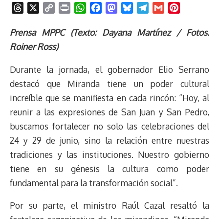
T
X
C
P
W
F
M
B
T
G
P
h
o
r
h
a
a
l
e
m
i
r
p
i
a
c
s
u
l
a
n
Prensa MPPC (Texto: Dayana Martínez / Fotos:
e
y
n
t
e
t
e
e
i
t
Roiner Ross)
a
L
t
s
b
o
s
g
l
e
d
i
A
o
d
k
r
r
Durante la jornada, el gobernador Elio Serrano
s
n
p
o
o
y
a
e
destacó que Miranda tiene un poder cultural
k
p
k
n
m
s
increíble que se manifiesta en cada rincón: “Hoy, al
t
reunir a las expresiones de San Juan y San Pedro,
buscamos fortalecer no solo las celebraciones del
24 y 29 de junio, sino la relación entre nuestras
tradiciones y las instituciones. Nuestro gobierno
tiene en su génesis la cultura como poder
fundamental para la transformación social”.
Por su parte, el ministro Raúl Cazal resaltó la