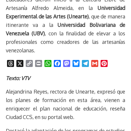
Artesanía Alfredo Almeida, en la
Universidad
Experimental de las Artes (Unearte)
, que de manera
itinerante va a la
Universidad Bolivariana de
Venezuela (UBV)
, con la finalidad de elevar a los
profesionales como creadores de las artesanías
venezolanas.
T
X
C
P
W
F
M
B
T
G
P
h
o
r
h
a
a
l
e
m
i
r
p
i
a
c
s
u
l
a
n
Texto: VTV
e
y
n
t
e
t
e
e
i
t
Alejandrina Reyes, rectora de Unearte, expresó que
a
L
t
s
b
o
s
g
l
e
d
i
A
o
d
k
r
r
los planes de formación en esta área, vienen a
s
n
p
o
o
y
a
e
enriquecer el plan nacional de educación, reseña
k
p
k
n
m
s
Ciudad CCS, en su portal web.
t
Destacó la adaptación de los programas de estudios