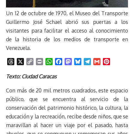
Un 12 de octubre de 1970, el Museo del Transporte
Guillermo José Schael abrió sus puertas a los
visitantes para facilitar el acceso al conocimiento
de la historia de los medios de transporte en
Venezuela.
T
X
C
P
W
F
M
B
T
G
P
h
o
r
h
a
a
l
e
m
i
r
p
i
a
c
s
u
l
a
n
Texto: Ciudad Caracas
e
y
n
t
e
t
e
e
i
t
Con más de 20 mil metros cuadrados, este espacio
a
L
t
s
b
o
s
g
l
e
d
i
A
o
d
k
r
r
público, que se encuentra al servicio de la
s
n
p
o
o
y
a
e
conservación del patrimonio histórico, la cultura, la
k
p
k
n
m
s
educación y la recreación, recibe desde niños, que se
t
maravillan al hacer un viaje por el pasado, hasta
abuelos, que se conmueven y rememoran sus años