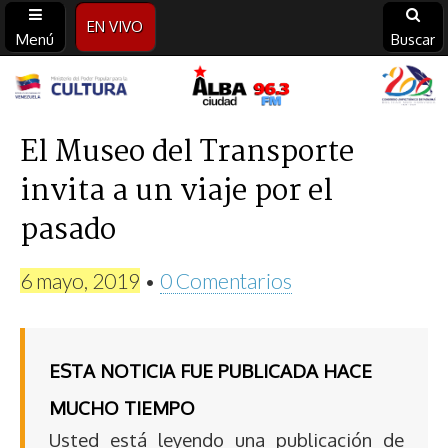
EN VIVO
Menú
Buscar
Alba
Ciudad
El Museo del Transporte
invita a un viaje por el
96.3
pasado
FM
6 mayo, 2019
•
0 Comentarios
ESTA NOTICIA FUE PUBLICADA HACE
MUCHO TIEMPO
Usted está leyendo una publicación de