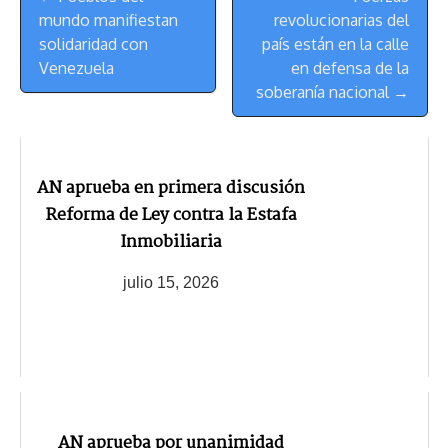
de
t
mundo manifiestan
revolucionarias del
Navegación
solidaridad con
país están en la calle
Venezuela
en defensa de la
soberanía nacional →
AN aprueba en primera discusión
Reforma de Ley contra la Estafa
Inmobiliaria
julio 15, 2026
AN aprueba por unanimidad