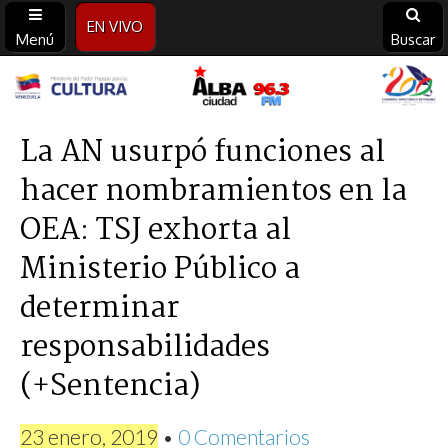
EN VIVO
Menú
Buscar
Alba
Ciudad
La AN usurpó funciones al
hacer nombramientos en la
96.3
OEA: TSJ exhorta al
FM
Ministerio Público a
determinar
responsabilidades
(+Sentencia)
23 enero, 2019
•
0 Comentarios