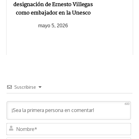
designación de Ernesto Villegas
como embajador en la Unesco
mayo 5, 2026
Suscribirse
600
N
o