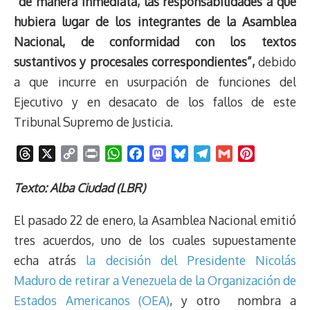
“de manera inmediata, las responsabilidades a que
hubiera lugar de los integrantes de la Asamblea
Nacional, de conformidad con los textos
sustantivos y procesales correspondientes”,
debido
a que incurre en usurpación de funciones del
Ejecutivo y en desacato de los fallos de este
Tribunal Supremo de Justicia.
T
X
C
P
W
F
M
B
T
G
P
h
o
r
h
a
a
l
e
m
i
r
p
i
a
c
s
u
l
a
n
Texto: Alba Ciudad (LBR)
e
y
n
t
e
t
e
e
i
t
El pasado 22 de enero, la Asamblea Nacional emitió
a
L
t
s
b
o
s
g
l
e
d
i
A
o
d
k
r
r
tres acuerdos, uno de los cuales supuestamente
s
n
p
o
o
y
a
e
echa atrás
la decisión del Presidente Nicolás
k
p
k
n
m
s
Maduro de retirar a Venezuela de la Organización de
t
Estados Americanos (OEA)
, y otro nombra a