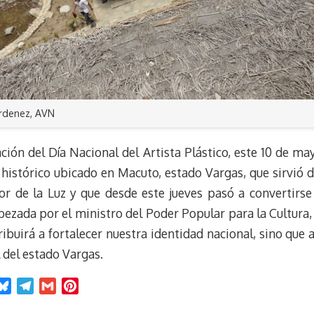
erdenez, AVN
ón del Día Nacional del Artista Plástico, este 10 de may
histórico ubicado en Macuto, estado Vargas, que sirvió 
tor de la Luz y que desde este jueves pasó a convertirse
bezada por el ministro del Poder Popular para la Cultura,
ribuirá a fortalecer nuestra identidad nacional, sino qu
l del estado Vargas.
B
T
G
P
l
e
m
i