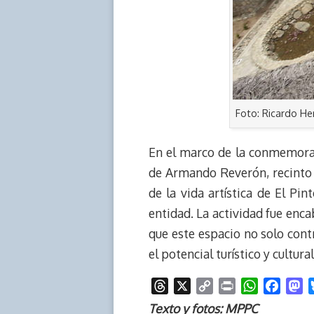
Foto: Ricardo H
En el marco de la conmemoraci
de Armando Reverón, recinto 
de la vida artística de El Pin
entidad. La actividad fue enca
que este espacio no solo cont
el potencial turístico y cultura
T
X
C
P
W
F
M
h
o
r
h
a
a
Texto y fotos: MPPC