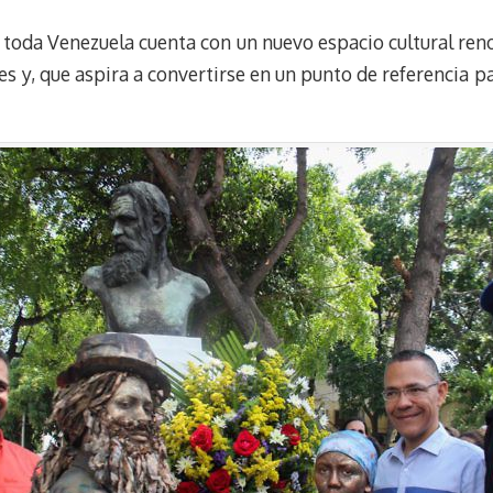
u
l
a
n
e
e
i
t
 toda Venezuela cuenta con un nuevo espacio cultural reno
s
g
l
e
s y, que aspira a convertirse en un punto de referencia pa
k
r
r
y
a
e
m
s
t