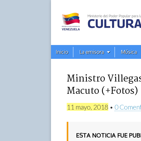
Alba
Ciudad
96.3
Menú
Skip
Inicio
La emisora
Música
principal
FM
to
content
Ministro Villega
Macuto (+Fotos)
11 mayo, 2018
•
0 Coment
ESTA NOTICIA FUE PU