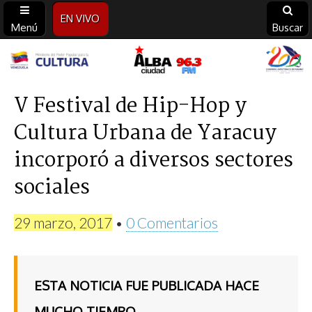
EN VIVO
Menú
Buscar
Alba
Ciudad
V Festival de Hip-Hop y
Cultura Urbana de Yaracuy
96.3
incorporó a diversos sectores
FM
sociales
29 marzo, 2017
•
0 Comentarios
ESTA NOTICIA FUE PUBLICADA HACE
MUCHO TIEMPO