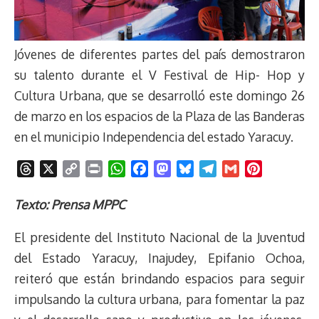
Jóvenes de diferentes partes del país demostraron
su talento durante el V Festival de Hip- Hop y
Cultura Urbana, que se desarrolló este domingo 26
de marzo en los espacios de la Plaza de las Banderas
en el municipio Independencia del estado Yaracuy.
T
X
C
P
W
F
M
B
T
G
P
h
o
r
h
a
a
l
e
m
i
r
p
i
a
c
s
u
l
a
n
Texto: Prensa MPPC
e
y
n
t
e
t
e
e
i
t
El presidente del Instituto Nacional de la Juventud
a
L
t
s
b
o
s
g
l
e
d
i
A
o
d
k
r
r
del Estado Yaracuy, Inajudey, Epifanio Ochoa,
s
n
p
o
o
y
a
e
reiteró que están brindando espacios para seguir
k
p
k
n
m
s
impulsando la cultura urbana, para fomentar la paz
t