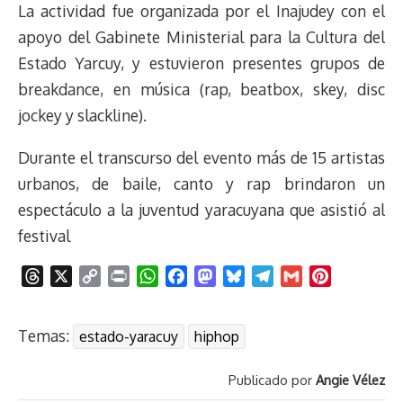
La actividad fue organizada por el Inajudey con el
apoyo del Gabinete Ministerial para la Cultura del
Estado Yarcuy, y estuvieron presentes grupos de
breakdance, en música (rap, beatbox, skey, disc
jockey y slackline).
Durante el transcurso del evento más de 15 artistas
urbanos, de baile, canto y rap brindaron un
espectáculo a la juventud yaracuyana que asistió al
festival
T
X
C
P
W
F
M
B
T
G
P
h
o
r
h
a
a
l
e
m
i
r
p
i
a
c
s
u
l
a
n
Temas:
estado-yaracuy
hiphop
e
y
n
t
e
t
e
e
i
t
a
L
t
s
b
o
s
g
l
e
Publicado por
Angie Vélez
d
i
A
o
d
k
r
r