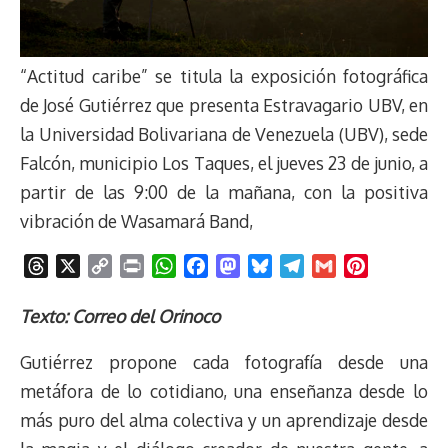
“Actitud caribe” se titula la exposición fotográfica
de José Gutiérrez que presenta Estravagario UBV, en
la Universidad Bolivariana de Venezuela (UBV), sede
Falcón, municipio Los Taques, el jueves 23 de junio, a
partir de las 9:00 de la mañana, con la positiva
vibración de Wasamará Band,
T
X
C
P
W
F
M
B
T
G
P
h
o
r
h
a
a
l
e
m
i
r
p
i
a
c
s
u
l
a
n
Texto: Correo del Orinoco
e
y
n
t
e
t
e
e
i
t
Gutiérrez propone cada fotografía desde una
a
L
t
s
b
o
s
g
l
e
d
i
A
o
d
k
r
r
metáfora de lo cotidiano, una enseñanza desde lo
s
n
p
o
o
y
a
e
más puro del alma colectiva y un aprendizaje desde
k
p
k
n
m
s