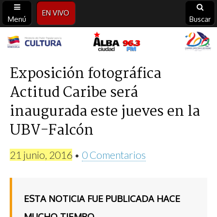
EN VIVO
Menú
Buscar
Alba
Ciudad
Exposición fotográfica
Actitud Caribe será
96.3
inaugurada este jueves en la
FM
UBV-Falcón
21 junio, 2016
•
0 Comentarios
ESTA NOTICIA FUE PUBLICADA HACE
MUCHO TIEMPO