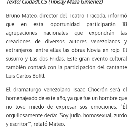
Texto: CiudadCCS (Tibisay Maza Giménez)
r
p
i
a
c
s
u
l
a
n
e
y
n
t
e
t
e
e
i
t
Bruno Mateo, director del Teatro Tracoda, informó
a
L
t
s
b
o
s
g
l
e
que en esta oportunidad participarán 18
d
i
A
o
d
k
r
r
agrupaciones nacionales que expondrán las
s
n
p
o
o
y
a
e
creaciones de diversos autores venezolanos y
k
p
k
n
m
s
t
extranjeros, entre ellas las obras Novia en rojo, El
susurro y Las dos Fridas. Este gran evento cultural
también contará con la participación del cantante
Luis Carlos Bofill.
El dramaturgo venezolano Isaac Chocrón será el
homenajeado de este año, ya que fue un hombre que
no tuvo miedo de expresar sus emociones. “Él
orgullosamente decía: ‘Soy judío, homosexual, zurdo
y escritor’”, relató Mateo.