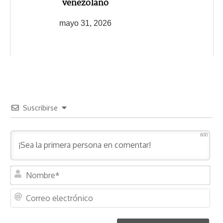
venezolano
mayo 31, 2026
Suscribirse
600
N
o
m
C
b
o
r
r