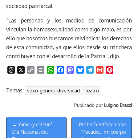
sociedad patriarcal.
“Las personas y los medios de comunicación
vinculan la homosexualidad como algo malo, es por
ello que nosotros buscamos reivindicar los derechos
de esta comunidad, ya que ellos desde su trinchera
contribuyen con el desarrollo de la Patria”, dijo.
T
X
C
P
W
F
M
B
T
G
P
h
o
r
h
a
a
l
e
m
i
r
p
i
a
c
s
u
l
a
n
Temas:
sexo-genero-diversidad
teatro
e
y
n
t
e
t
e
e
i
t
a
L
t
s
b
o
s
g
l
e
Publicado por
Luigino Bracci
d
i
A
o
d
k
r
r
s
n
p
o
o
y
a
e
Menú
k
p
k
n
m
s
← Yaracuy celebró
Profecía Artística trae
de
t
Día Nacional del
“Pecado… mi cuerpo