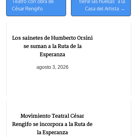
Navegación
Teatro con obra de
tiene las huellas” a la
César Rengifo
Casa del Artista →
Los sainetes de Humberto Orsini
se suman a la Ruta de la
Esperanza
agosto 3, 2026
Movimiento Teatral César
Rengifo se incorpora a la Ruta de
la Esperanza