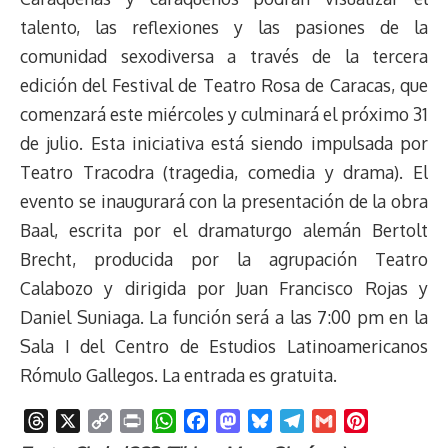
talento, las reflexiones y las pasiones de la
comunidad sexodiversa a través de la tercera
edición del Festival de Teatro Rosa de Caracas, que
comenzará este miércoles y culminará el próximo 31
de julio. Esta iniciativa está siendo impulsada por
Teatro Tracodra (tragedia, comedia y drama). El
evento se inaugurará con la presentación de la obra
Baal, escrita por el dramaturgo alemán Bertolt
Brecht, producida por la agrupación Teatro
Calabozo y dirigida por Juan Francisco Rojas y
Daniel Suniaga. La función será a las 7:00 pm en la
Sala I del Centro de Estudios Latinoamericanos
Rómulo Gallegos. La entrada es gratuita.
T
X
C
P
W
F
M
B
T
G
P
h
o
r
h
a
a
l
e
m
i