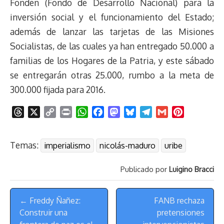
Fonden (Fondo de Desarrollo Nacional) para la
inversión social y el funcionamiento del Estado;
además de lanzar las tarjetas de las Misiones
Socialistas, de las cuales ya han entregado 50.000 a
familias de los Hogares de la Patria, y este sábado
se entregarán otras 25.000, rumbo a la meta de
300.000 fijada para 2016.
T
X
C
P
W
F
M
B
T
G
P
h
o
r
h
a
a
l
e
m
i
r
p
i
a
c
s
u
l
a
n
Temas:
imperialismo
nicolás-maduro
uribe
e
y
n
t
e
t
e
e
i
t
a
L
t
s
b
o
s
g
l
e
Publicado por
Luigino Bracci
d
i
A
o
d
k
r
r
s
n
p
o
o
y
a
e
Menú
k
p
k
n
m
s
← Freddy Ñañez:
FANB rechaza
de
t
Construir una
pretensiones