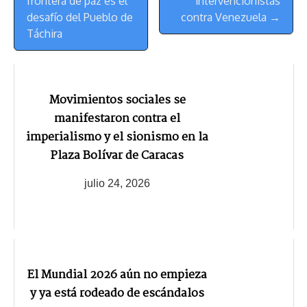
Navegación
frontera de paz es el
intervencionistas
desafío del Pueblo de
contra Venezuela →
Táchira
Movimientos sociales se
manifestaron contra el
imperialismo y el sionismo en la
Plaza Bolívar de Caracas
julio 24, 2026
El Mundial 2026 aún no empieza
y ya está rodeado de escándalos