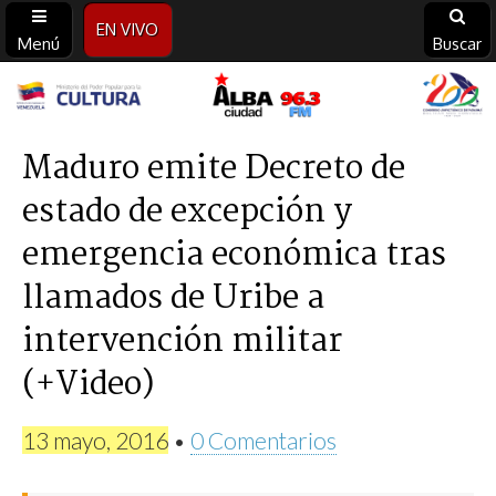
EN VIVO
Menú
Buscar
Alba
Ciudad
Maduro emite Decreto de
estado de excepción y
96.3
emergencia económica tras
FM
llamados de Uribe a
intervención militar
(+Video)
13 mayo, 2016
•
0 Comentarios