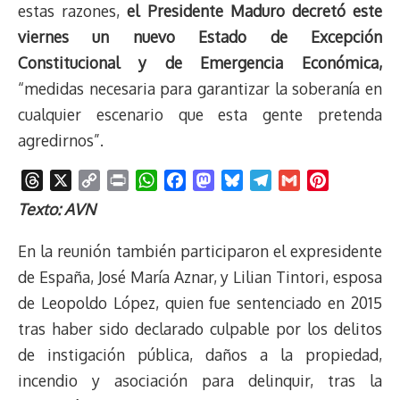
estas razones,
el Presidente Maduro decretó este
viernes un nuevo Estado de Excepción
Constitucional y de Emergencia Económica,
“medidas necesaria para garantizar la soberanía en
cualquier escenario que esta gente pretenda
agredirnos”.
T
X
C
P
W
F
M
B
T
G
P
h
o
r
h
a
a
l
e
m
i
Texto: AVN
r
p
i
a
c
s
u
l
a
n
e
y
n
t
e
t
e
e
i
t
En la reunión también participaron el expresidente
a
L
t
s
b
o
s
g
l
e
de España, José María Aznar, y Lilian Tintori, esposa
d
i
A
o
d
k
r
r
de Leopoldo López, quien fue sentenciado en 2015
s
n
p
o
o
y
a
e
tras haber sido declarado culpable por los delitos
k
p
k
n
m
s
t
de instigación pública, daños a la propiedad,
incendio y asociación para delinquir, tras la