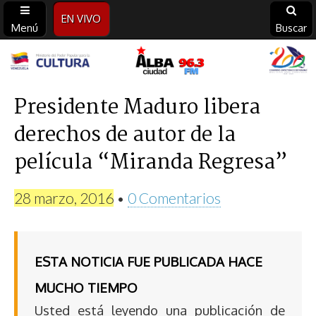
EN VIVO
Menú
Buscar
Alba
Ciudad
Presidente Maduro libera
derechos de autor de la
96.3
película “Miranda Regresa”
FM
28 marzo, 2016
•
0 Comentarios
ESTA NOTICIA FUE PUBLICADA HACE
MUCHO TIEMPO
Usted está leyendo una publicación de