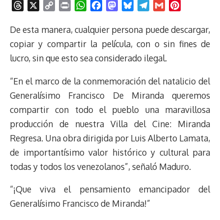
T
X
C
P
W
F
M
B
T
G
P
h
o
r
h
a
a
l
e
m
i
r
p
i
a
c
s
u
l
a
n
De esta manera, cualquier persona puede descargar,
e
y
n
t
e
t
e
e
i
t
copiar y compartir la película, con o sin fines de
a
L
t
s
b
o
s
g
l
e
lucro, sin que esto sea considerado ilegal.
d
i
A
o
d
k
r
r
s
n
p
o
o
y
a
e
“En el marco de la conmemoración del natalicio del
k
p
k
n
m
s
Generalísimo Francisco De Miranda queremos
t
compartir con todo el pueblo una maravillosa
producción de nuestra Villa del Cine: Miranda
Regresa. Una obra dirigida por Luis Alberto Lamata,
de importantísimo valor histórico y cultural para
todas y todos los venezolanos”, señaló Maduro.
“¡Que viva el pensamiento emancipador del
Generalísimo Francisco de Miranda!”