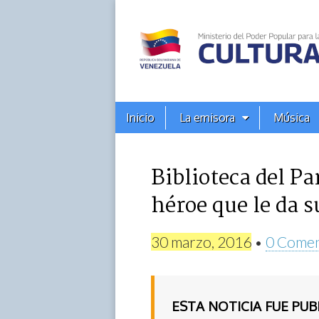
Alba
Ciudad
96.3
Menú
Skip
Inicio
La emisora
Música
principal
FM
to
content
Biblioteca del P
héroe que le da 
30 marzo, 2016
•
0 Comen
ESTA NOTICIA FUE PU