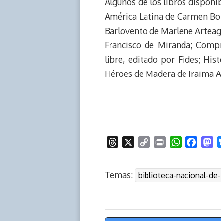
Algunos de los libros disponi
América Latina de Carmen Boh
Barlovento de Marlene Arteaga
Francisco de Miranda; Comp
libre, editado por Fides; Hi
Héroes de Madera de Iraima 
T
X
C
P
W
F
M
h
o
r
h
a
a
r
p
i
a
c
s
Temas:
biblioteca-nacional-de
e
y
n
t
e
t
a
L
t
s
b
o
d
i
A
o
d
s
n
p
o
o