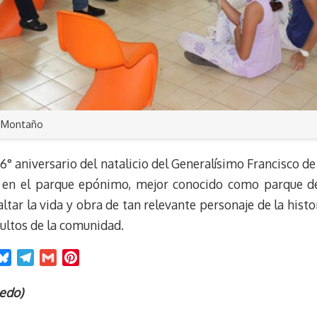
d Montaño
 aniversario del natalicio del Generalísimo Francisco de
 en el parque epónimo, mejor conocido como parque del 
tar la vida y obra de tan relevante personaje de la histor
dultos de la comunidad.
B
T
G
P
l
e
m
i
u
l
a
n
ledo)
e
e
i
t