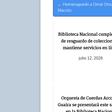
Menú
k
p
k
n
← Homenajearán a Omar Oroz
de
Macuto
Navegación
Biblioteca Nacional cumpl
de resguardo de coleccio
mantiene servicios en l
julio 12, 2026
Orquesta de Cuerdas Arco
Guaira se presentará este 
en la Biblioteca Nacion