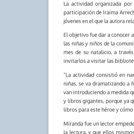
La actividad organizada por 
a
L
t
s
b
o
d
i
A
o
d
participación de Iraima Arrec
s
n
p
o
o
jóvenes en el que la autora re
k
p
k
n
El objetivo fue dar a conocer
las niñas y niños de la comuni
mes de su natalicio, a travé
invitarlos a visitar las biblio
“La actividad consistió en n
niñas, se va dramatizando a f
van introduciendo a medida qu
y libros gigantes, porque ya 
libros para este héroe y cómo 
Miranda fue un lector empedern
la lectura, y que ellos mismo