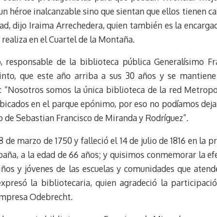
n héroe inalcanzable sino que sientan que ellos tienen car
ad, dijo Iraima Arrechedera, quien también es la encargad
realiza en el Cuartel de la Montaña.
, responsable de la biblioteca pública Generalísimo Fr
ecinto, que este año arriba a sus 30 años y se mantiene
o: “Nosotros somos la única biblioteca de la red Metropo
icados en el parque epónimo, por eso no podíamos dejar 
o de Sebastian Francisco de Miranda y Rodríguez”.
de marzo de 1750 y falleció el 14 de julio de 1816 en la p
paña, a la edad de 66 años; y quisimos conmemorar la ef
 niños y jóvenes de las escuelas y comunidades que aten
xpresó la bibliotecaria, quien agradeció la participaci
 empresa Odebrecht.