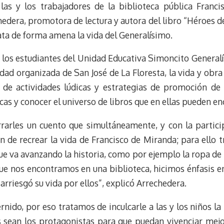
las y los trabajadores de la biblioteca pública Franc
s
g
l
e
k
r
r
hedera, promotora de lectura y autora del libro “Héroes d
y
a
e
lata de forma amena la vida del Generalísimo.
m
s
t
 a los estudiantes del Unidad Educativa Simoncito General
dad organizada de San José de La Floresta, la vida y obr
s de actividades lúdicas y estrategias de promoción de 
tecas y conocer el universo de libros que en ellas pueden en
arrarles un cuento que simultáneamente, y con la partici
in de recrear la vida de Francisco de Miranda; para ello 
e va avanzando la historia, como por ejemplo la ropa de 
que nos encontramos en una biblioteca, hicimos énfasis e
arriesgó su vida por ellos”, explicó Arrechedera.
ido, por eso tratamos de inculcarle a las y los niños la
s sean los protagonistas para que puedan vivenciar mejo