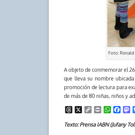
Foto: Ronal
A objeto de conmemorar el 266°
que lleva su nombre ubicada
promoción de lectura para exal
de más de 80 niñas, niños y a
T
X
C
P
W
F
M
h
o
r
h
a
a
r
p
i
a
c
s
Texto: Prensa IABN (Jufany To
e
y
n
t
e
t