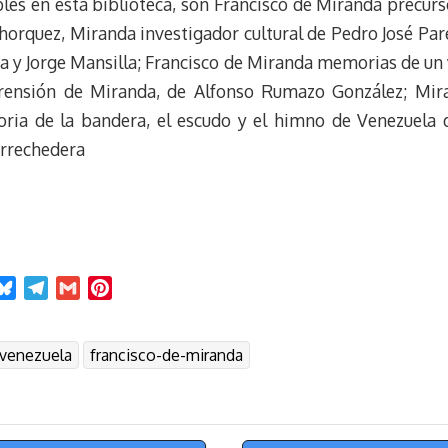
bles en esta biblioteca, son Francisco de Miranda precurs
orquez, Miranda investigador cultural de Pedro José Par
 y Jorge Mansilla; Francisco de Miranda memorias de un v
rensión de Miranda, de Alfonso Rumazo González; Mira
storia de la bandera, el escudo y el himno de Venezuela
Arrechedera
B
T
G
P
l
e
m
i
u
l
a
n
-venezuela
francisco-de-miranda
e
e
i
t
s
g
l
e
k
r
r
y
a
e