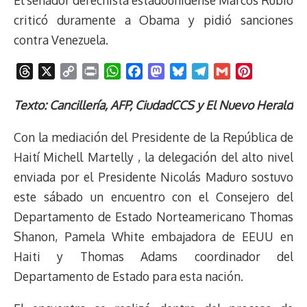
El senador derechista estadounidense Marcos Rubio
criticó duramente a Obama y pidió sanciones
contra Venezuela.
T
X
C
P
W
F
M
B
T
G
P
h
o
r
h
a
a
l
e
m
i
r
p
i
a
c
s
u
l
a
n
Texto: Cancillería, AFP, CiudadCCS y El Nuevo Herald
e
y
n
t
e
t
e
e
i
t
Con la mediación del Presidente de la República de
a
L
t
s
b
o
s
g
l
e
d
i
A
o
d
k
r
r
Haití Michell Martelly , la delegación del alto nivel
s
n
p
o
o
y
a
e
enviada por el Presidente Nicolás Maduro sostuvo
k
p
k
n
m
s
este sábado un encuentro con el Consejero del
t
Departamento de Estado Norteamericano Thomas
Shanon, Pamela White embajadora de EEUU en
Haiti y Thomas Adams coordinador del
Departamento de Estado para esta nación.