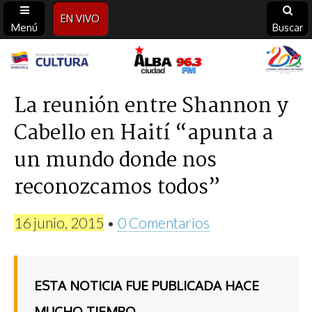
EN VIVO
Menú
Buscar
Alba
Ciudad
La reunión entre Shannon y
Cabello en Haití “apunta a
96.3
un mundo donde nos
FM
reconozcamos todos”
16 junio, 2015
•
0 Comentarios
ESTA NOTICIA FUE PUBLICADA HACE
MUCHO TIEMPO