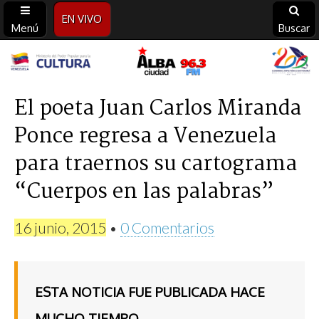
EN VIVO
Menú
Buscar
Alba
Ciudad
El poeta Juan Carlos Miranda
Ponce regresa a Venezuela
96.3
para traernos su cartograma
FM
“Cuerpos en las palabras”
16 junio, 2015
•
0 Comentarios
ESTA NOTICIA FUE PUBLICADA HACE
MUCHO TIEMPO