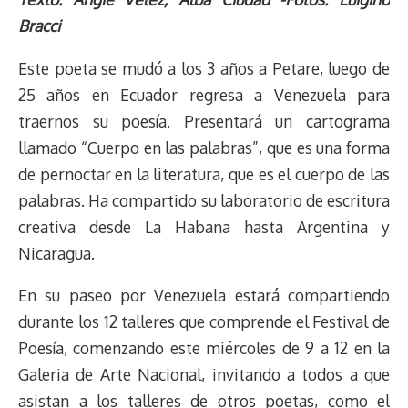
e
y
n
t
e
t
e
e
i
t
Bracci
a
L
t
s
b
o
s
g
l
e
d
i
A
o
d
k
r
r
Este poeta se mudó a los 3 años a Petare, luego de
s
n
p
o
o
y
a
e
25 años en Ecuador regresa a Venezuela para
k
p
k
n
m
s
traernos su poesía. Presentará un cartograma
t
llamado “Cuerpo en las palabras”, que es una forma
de pernoctar en la literatura, que es el cuerpo de las
palabras. Ha compartido su laboratorio de escritura
creativa desde La Habana hasta Argentina y
Nicaragua.
En su paseo por Venezuela estará compartiendo
durante los 12 talleres que comprende el Festival de
Poesía, comenzando este miércoles de 9 a 12 en la
Galeria de Arte Nacional, invitando a todos a que
asistan a los talleres de otros poetas, como el