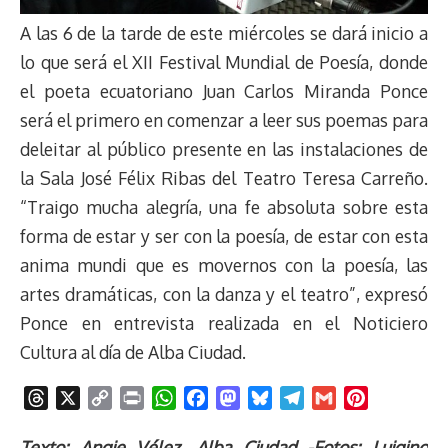
A las 6 de la tarde de este miércoles se dará inicio a
lo que será el XII Festival Mundial de Poesía, donde
el poeta ecuatoriano Juan Carlos Miranda Ponce
será el primero en comenzar a leer sus poemas para
deleitar al público presente en las instalaciones de
la Sala José Félix Ribas del Teatro Teresa Carreño.
“Traigo mucha alegría, una fe absoluta sobre esta
forma de estar y ser con la poesía, de estar con esta
anima mundi que es movernos con la poesía, las
artes dramáticas, con la danza y el teatro”, expresó
Ponce en entrevista realizada en el Noticiero
Cultura al día de Alba Ciudad.
T
X
C
P
W
F
M
B
T
G
P
h
o
r
h
a
a
l
e
m
i
r
p
i
a
c
s
u
l
a
n
Texto: Angie Vélez, Alba Ciudad -Fotos: Luigino