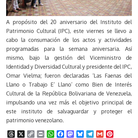
A propósito del 20 aniversario del Instituto del
Patrimonio Cultural (IPC), este viernes se llevo a
cabo la consumación de los actos y actividades
programadas para la semana aniversaria. Así
mismo, bajo la gestión del Viceministro de
Identidad y Diversidad Cultural y presidente del IPC,
Omar Vielma; fueron declaradas ‘Las Faenas del
Llano o Trabajo E’ Llano’ como Bien de Interés
Cultural de la República Bolivariana de Venezuela,
impulsando una vez más el objetivo principal de
este instituto de salvaguardar y proteger el
patrimonio venezolano.
T
X
C
P
W
F
M
B
T
G
P