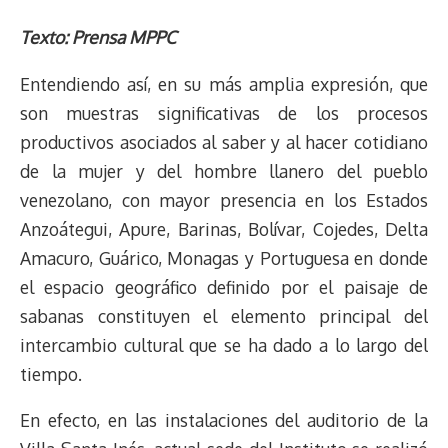
h
o
r
h
a
a
l
e
m
i
r
p
i
a
c
s
u
l
a
n
Texto: Prensa MPPC
e
y
n
t
e
t
e
e
i
t
Entendiendo así, en su más amplia expresión, que
a
L
t
s
b
o
s
g
l
e
d
i
A
o
d
k
r
r
son muestras significativas de los procesos
s
n
p
o
o
y
a
e
productivos asociados al saber y al hacer cotidiano
k
p
k
n
m
s
de la mujer y del hombre llanero del pueblo
t
venezolano, con mayor presencia en los Estados
Anzoátegui, Apure, Barinas, Bolívar, Cojedes, Delta
Amacuro, Guárico, Monagas y Portuguesa en donde
el espacio geográfico definido por el paisaje de
sabanas constituyen el elemento principal del
intercambio cultural que se ha dado a lo largo del
tiempo.
En efecto, en las instalaciones del auditorio de la