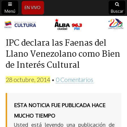
EN VIVO
Menú
Buscar
Alba
Ciudad
IPC declara las Faenas del
Llano Venezolano como Bien
96.3
de Interés Cultural
FM
28 octubre, 2014
•
0 Comentarios
ESTA NOTICIA FUE PUBLICADA HACE
MUCHO TIEMPO
Usted está leyendo una publicación de