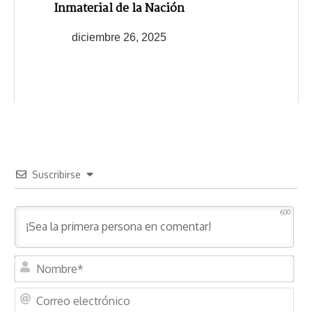
Inmaterial de la Nación
diciembre 26, 2025
Suscribirse
600
N
o
m
C
b
o