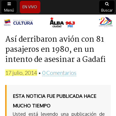
EN VIVO
Menú
Buscar
Alba
Ciudad
Así derribaron avión con 81
pasajeros en 1980, en un
96.3
intento de asesinar a Gadafi
FM
17 julio, 2014
•
0 Comentarios
ESTA NOTICIA FUE PUBLICADA HACE
MUCHO TIEMPO
Usted está leyendo una publicación de