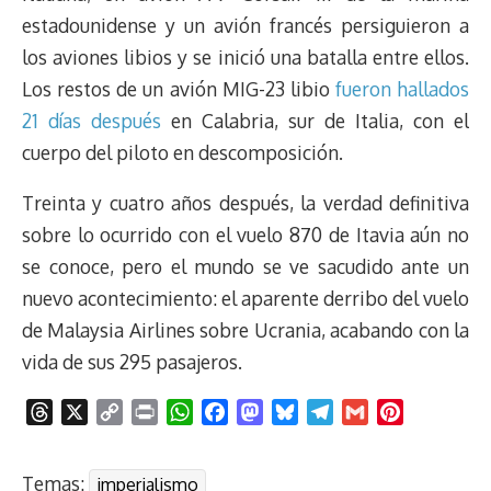
estadounidense y un avión francés persiguieron a
los aviones libios y se inició una batalla entre ellos.
Los restos de un avión MIG-23 libio
fueron hallados
21 días después
en Calabria, sur de Italia, con el
cuerpo del piloto en descomposición.
Treinta y cuatro años después, la verdad definitiva
sobre lo ocurrido con el vuelo 870 de Itavia aún no
se conoce, pero el mundo se ve sacudido ante un
nuevo acontecimiento: el aparente derribo del vuelo
de Malaysia Airlines sobre Ucrania, acabando con la
vida de sus 295 pasajeros.
T
X
C
P
W
F
M
B
T
G
P
h
o
r
h
a
a
l
e
m
i
r
p
i
a
c
s
u
l
a
n
Temas:
imperialismo
e
y
n
t
e
t
e
e
i
t