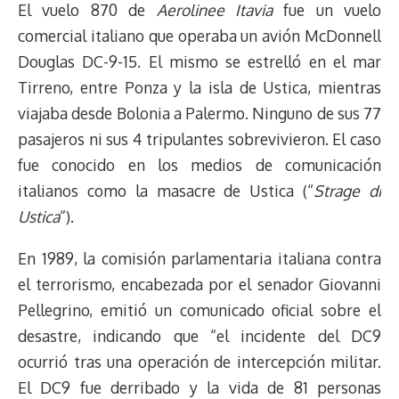
El vuelo 870 de
Aerolinee Itavia
fue un vuelo
a
L
t
s
b
o
s
g
l
e
d
i
A
o
d
k
r
r
comercial italiano que operaba un avión McDonnell
s
n
p
o
o
y
a
e
Douglas DC-9-15. El mismo se estrelló en el mar
k
p
k
n
m
s
Tirreno, entre Ponza y la isla de Ustica, mientras
t
viajaba desde Bolonia a Palermo. Ninguno de sus 77
pasajeros ni sus 4 tripulantes sobrevivieron. El caso
fue conocido en los medios de comunicación
italianos como la masacre de Ustica (“
Strage di
Ustica
“).
En 1989, la comisión parlamentaria italiana contra
el terrorismo, encabezada por el senador Giovanni
Pellegrino, emitió un comunicado oficial sobre el
desastre, indicando que “el incidente del DC9
ocurrió tras una operación de intercepción militar.
El DC9 fue derribado y la vida de 81 personas