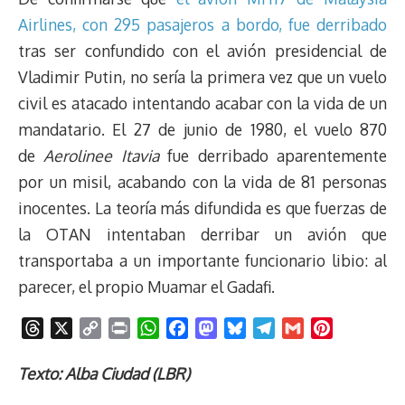
Airlines, con 295 pasajeros a bordo, fue derribado
tras ser confundido con el avión presidencial de
Vladimir Putin, no sería la primera vez que un vuelo
civil es atacado intentando acabar con la vida de un
mandatario. El 27 de junio de 1980, el vuelo 870
de
Aerolinee Itavia
fue derribado aparentemente
por un misil, acabando con la vida de 81 personas
inocentes. La teoría más difundida es que fuerzas de
la OTAN intentaban derribar un avión que
transportaba a un importante funcionario libio: al
parecer, el propio Muamar el Gadafi.
T
X
C
P
W
F
M
B
T
G
P
h
o
r
h
a
a
l
e
m
i
r
p
i
a
c
s
u
l
a
n
Texto: Alba Ciudad (LBR)
e
y
n
t
e
t
e
e
i
t