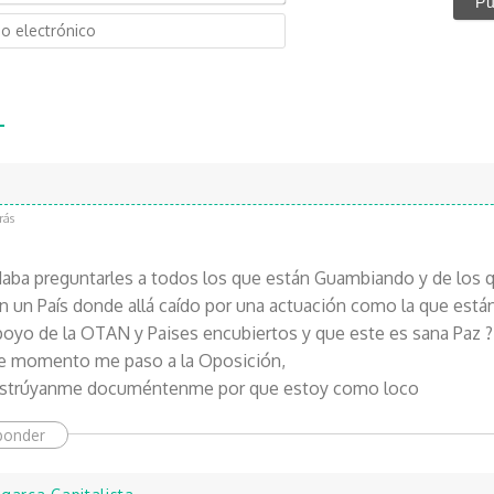
o
C
m
o
b
r
r
r
e
e
*
o
e
l
e
rás
c
t
aba preguntarles a todos los que están Guambiando y de los q
r
un País donde allá caído por una actuación como la que está
ó
oyo de la OTAN y Paises encubiertos y que este es sana Paz ? 
n
ese momento me paso a la Oposición,
i
c
instrúyanme documéntenme por que estoy como loco
o
ponder