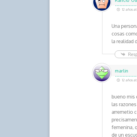
Rancio Oli
12 años at
Una persona
cosas como 
la realidad d
Res
marlin
12 años at
bueno mis q
las razones
arremetio c
precisament
femenina, q
de un escud