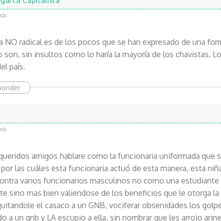
garca Capitalista
rás
 NO radical es de los pocos que se han expresado de una forma
son, sin insultos como lo haría la mayoría de los chavistas. Lo
el país.
ponder
rás
ueridos amigos hablare como la funcionaria uniformada que so
 por las cuáles esta funcionaria actuó de esta manera, esta niñ
ontra varios funcionarios masculinos no como una estudiante
e sino mas bien valiendose de los beneficios que le otorga la 
uitandole el casaco a un GNB, vociferar obsenidades los golpe
o a un gnb y LA escupio a ella, sin nombrar que les arrojo arin