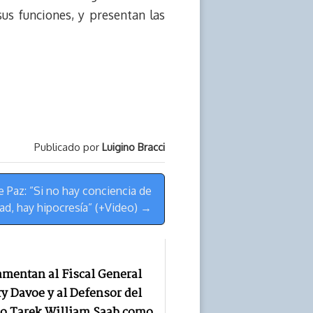
us funciones, y presentan las
Publicado por
Luigino Bracci
e Paz: ”Si no hay conciencia de
dad, hay hipocresía” (+Video) →
amentan al Fiscal General
ry Davoe y al Defensor del
o Tarek William Saab como