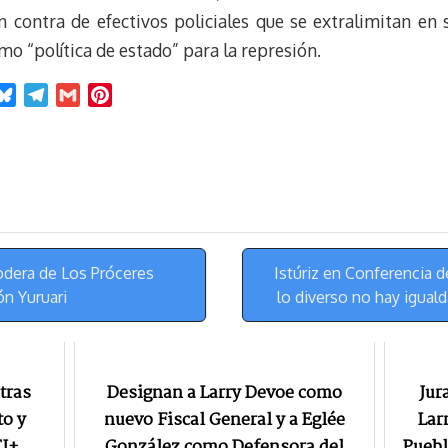
t
 contra de efectivos policiales que se extralimitan en s
mo “política de estado” para la represión.
B
T
G
P
l
e
m
i
u
l
a
n
e
e
i
t
s
g
l
e
k
r
r
y
a
e
m
s
podera de Los Próceres
Istúriz en Conferencia d
t
n Yuruari
lo diverso no hay igual
tras
Designan a Larry Devoe como
Jur
o y
nuevo Fiscal General y a Eglée
Lar
TI+
González como Defensora del
Puebl