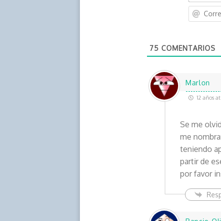
75
COMENTARIOS
Marlon
12 años at
Se me olvid
me nombran 
teniendo ap
partir de 
por favor 
Res