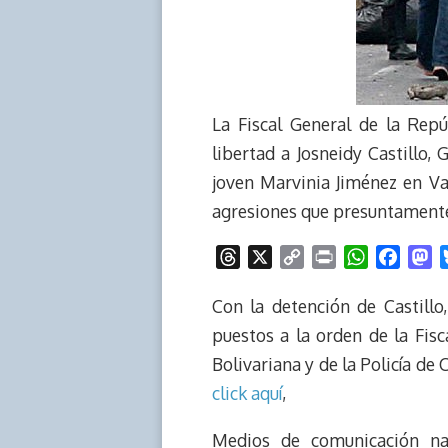
La Fiscal General de la Repú
libertad a Josneidy Castillo,
joven Marvinia Jiménez en Va
agresiones que presuntamente e
T
X
C
P
W
F
M
h
o
r
h
a
a
r
p
i
a
c
s
Con la detención de Castill
e
y
n
t
e
t
puestos a la orden de la Fisc
a
L
t
s
b
o
Bolivariana y de la Policía de
d
i
A
o
d
click aquí
,
s
n
p
o
o
k
p
k
n
Medios de comunicación nac