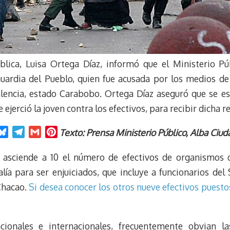
blica, Luisa Ortega Díaz, informó que el Ministerio Pú
 Guardia del Pueblo, quien fue acusada por los medios d
lencia, estado Carabobo. Ortega Díaz aseguró que se est
jerció la joven contra los efectivos, para recibir dicha r
B
T
G
P
Texto: Prensa Ministerio Público, Alba Ciud
l
e
m
i
u
l
a
n
o, asciende a 10 el número de efectivos de organismos 
e
e
i
t
alía para ser enjuiciados, que incluye a funcionarios del
s
g
l
e
 Chacao.
Si desea conocer los otros nueve efectivos puestos 
k
r
r
y
a
e
m
s
ionales e internacionales, frecuentemente obvian la