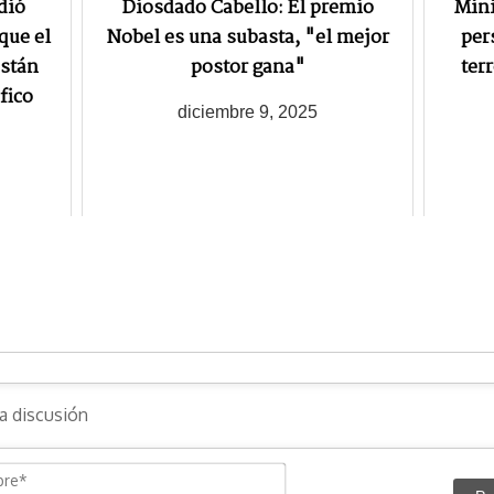
dió
Diosdado Cabello: El premio
Mini
que el
Nobel es una subasta, "el mejor
per
están
postor gana"
ter
fico
diciembre 9, 2025
N