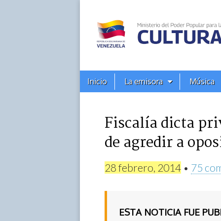
Alba
Ciudad
96.3
Menú
Skip
Inicio
La emisora
Música
principal
FM
to
content
Fiscalía dicta pr
de agredir a opo
28 febrero, 2014
•
75 com
ESTA NOTICIA FUE PU