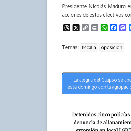
Presidente Nicolás Maduro en
acciones de estos efectivos co
T
X
C
P
W
F
M
h
o
r
h
a
a
r
p
i
a
c
s
Temas:
fiscalia
oposicion
e
y
n
t
e
t
a
L
t
s
b
o
d
i
A
o
d
s
n
p
o
o
Menú
k
p
k
n
← La alegría del Calipso se a
de
este domingo con la agrupació
Navegación
Detenidos cinco policías 
denuncia de allanamient
extorsión en local LGB