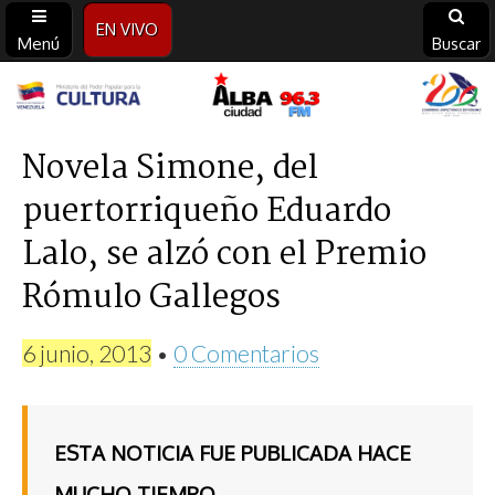
EN VIVO
Menú
Buscar
Alba
Ciudad
Novela Simone, del
puertorriqueño Eduardo
96.3
Lalo, se alzó con el Premio
FM
Rómulo Gallegos
6 junio, 2013
•
0 Comentarios
ESTA NOTICIA FUE PUBLICADA HACE
MUCHO TIEMPO