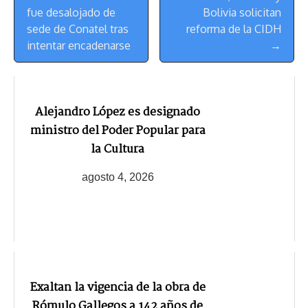
de
t
fue desalojado de
Bolivia solicitan
Navegación
sede de Conatel tras
reforma de la CIDH
intentar encadenarse
→
Alejandro López es designado
ministro del Poder Popular para
la Cultura
agosto 4, 2026
Exaltan la vigencia de la obra de
Rómulo Gallegos a 142 años de