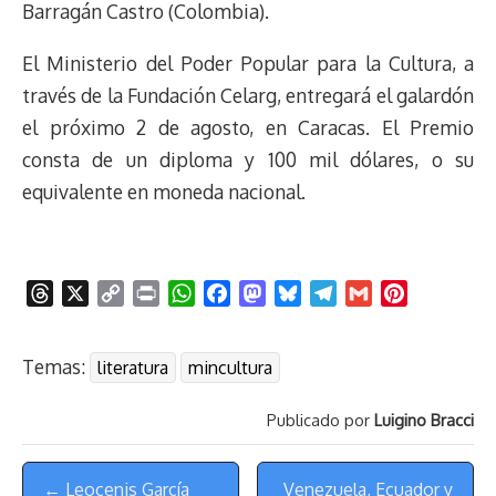
Barragán Castro (Colombia).
El Ministerio del Poder Popular para la Cultura, a
través de la Fundación Celarg, entregará el galardón
el próximo 2 de agosto, en Caracas. El Premio
consta de un diploma y 100 mil dólares, o su
equivalente en moneda nacional.
T
X
C
P
W
F
M
B
T
G
P
h
o
r
h
a
a
l
e
m
i
r
p
i
a
c
s
u
l
a
n
Temas:
literatura
mincultura
e
y
n
t
e
t
e
e
i
t
a
L
t
s
b
o
s
g
l
e
Publicado por
Luigino Bracci
d
i
A
o
d
k
r
r
s
n
p
o
o
y
a
e
Menú
k
p
k
n
m
s
← Leocenis García
Venezuela, Ecuador y