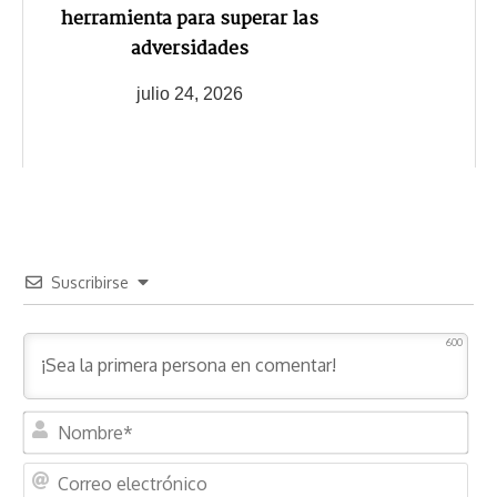
herramienta para superar las
adversidades
julio 24, 2026
Suscribirse
600
N
o
m
C
b