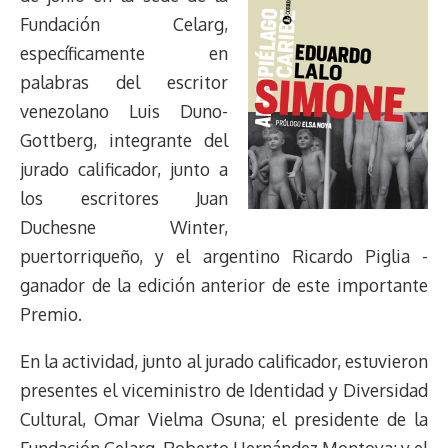
d
i
A
o
d
k
r
r
Fundación Celarg,
s
n
p
o
o
y
a
e
específicamente en
k
p
k
n
m
s
t
palabras del escritor
venezolano Luis Duno-
Gottberg, integrante del
jurado calificador, junto a
los escritores Juan
Duchesne Winter,
puertorriqueño, y el argentino Ricardo Piglia -
ganador de la edición anterior de este importante
Premio.
En la actividad, junto al jurado calificador, estuvieron
presentes el viceministro de Identidad y Diversidad
Cultural, Omar Vielma Osuna; el presidente de la
Fundación Celarg, Roberto Hernández Montoya; y el