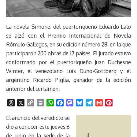
La novela Simone, del puertoriqueño Eduardo Lalo
se alzó con el Premio Internacional de Novela
Rómulo Gallegos, en su edición número 28, en la que
participaron 200 obras de 17 países. El jurado estuvo
conformado por el puertoriqueño Juan Duchesne
Winter, el venezolano Luis Duno-Gottberg y el
argentino Ricardo Piglia, ganador de la edición
anterior del certamen.
T
X
C
P
W
F
M
B
T
G
P
h
o
r
h
a
a
l
e
m
i
r
p
i
a
c
s
u
l
a
n
El anuncio del veredicto se
e
y
n
t
e
t
e
e
i
t
dio a conocer este jueves 6
a
L
t
s
b
o
s
g
l
e
de junio en la sede de la