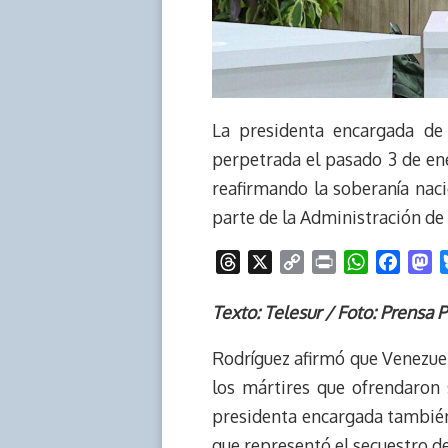
La presidenta encargada de
perpetrada el pasado 3 de ene
reafirmando la soberanía naci
parte de la Administración d
T
X
C
P
W
F
M
h
o
r
h
a
a
r
p
i
a
c
s
Texto: Telesur / Foto: Prensa P
e
y
n
t
e
t
Rodríguez afirmó que Venezuel
a
L
t
s
b
o
d
i
A
o
d
los mártires que ofrendaron 
s
n
p
o
o
presidenta encargada también 
k
p
k
n
que representó el secuestro de