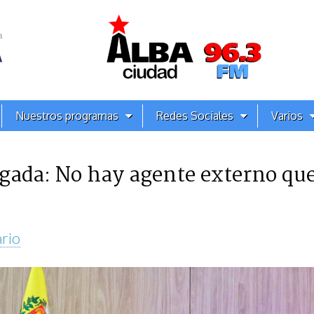
Nuestros programas
Redes Sociales
Varios
gada: No hay agente externo que
rio