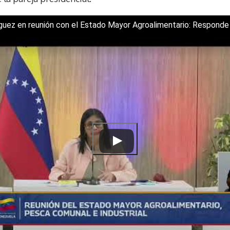
t
guez en reunión con el Estado Mayor Agroalimentario: Respond