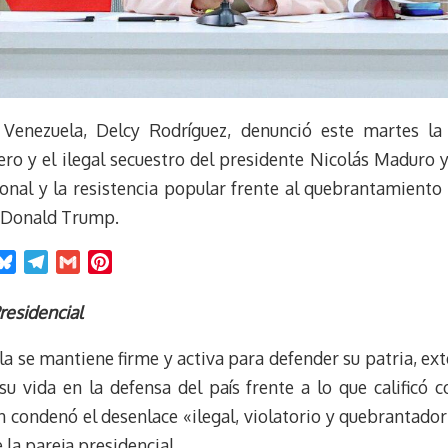
 Venezuela, Delcy Rodríguez, denunció este martes la
ro y el ilegal secuestro del presidente Nicolás Maduro y
onal y la resistencia popular frente al quebrantamiento
e Donald Trump.
B
T
G
P
l
e
m
i
u
l
a
n
residencial
e
e
i
t
a se mantiene firme y activa para defender su patria, e
s
g
l
e
k
r
r
su vida en la defensa del país frente a lo que calificó 
y
a
e
condenó el desenlace «ilegal, violatorio y quebrantador 
m
s
 la pareja presidencial.