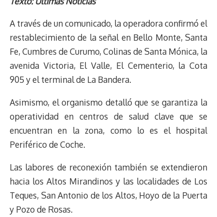
r
p
i
a
c
s
u
l
a
n
Texto: Últimas Noticias
e
y
n
t
e
t
e
e
i
t
A través de un comunicado, la operadora confirmó el
a
L
t
s
b
o
s
g
l
e
d
i
A
o
d
k
r
r
restablecimiento de la señal en Bello Monte, Santa
s
n
p
o
o
y
a
e
Fe, Cumbres de Curumo, Colinas de Santa Mónica, la
k
p
k
n
m
s
avenida Victoria, El Valle, El Cementerio, la Cota
t
905 y el terminal de La Bandera.
Asimismo, el organismo detalló que se garantiza la
operatividad en centros de salud clave que se
encuentran en la zona, como lo es el hospital
Periférico de Coche.
Las labores de reconexión también se extendieron
hacia los Altos Mirandinos y las localidades de Los
Teques, San Antonio de los Altos, Hoyo de la Puerta
y Pozo de Rosas.