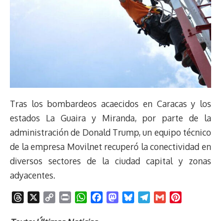
Tras los bombardeos acaecidos en Caracas y los
estados La Guaira y Miranda, por parte de la
administración de Donald Trump, un equipo técnico
de la empresa Movilnet recuperó la conectividad en
diversos sectores de la ciudad capital y zonas
adyacentes.
T
X
C
P
W
F
M
B
T
G
P
h
o
r
h
a
a
l
e
m
i