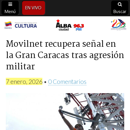
EN VIVO
Menú
Buscar
Alba
Ciudad
Movilnet recupera señal en
la Gran Caracas tras agresión
96.3
militar
FM
7 enero, 2026
•
0 Comentarios