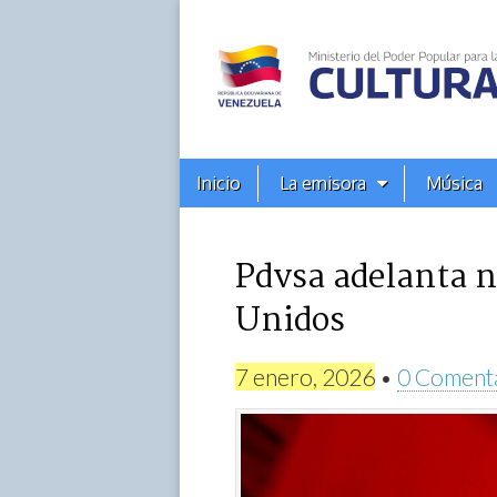
Alba
Ciudad
96.3
Menú
Skip
Inicio
La emisora
Música
principal
FM
to
content
Pdvsa adelanta n
Unidos
7 enero, 2026
•
0 Coment