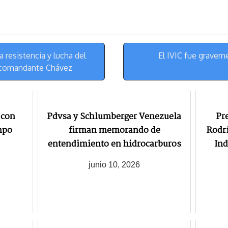
e
e
i
t
s
g
l
e
k
r
r
y
a
e
m
s
 resistencia y lucha del
El IVIC fue grave
t
l comandante Chávez
 con
Pdvsa y Schlumberger Venezuela
Pr
mpo
firman memorando de
Rodrí
entendimiento en hidrocarburos
Ind
junio 10, 2026