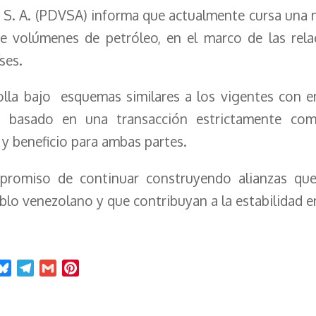
, S. A. (PDVSA) informa que actualmente cursa una
e volúmenes de petróleo, en el marco de las rela
ses.
olla bajo esquemas similares a los vigentes con e
basado en una transacción estrictamente comer
 y beneficio para ambas partes.
promiso de continuar construyendo alianzas que 
eblo venezolano y que contribuyan a la estabilidad e
B
T
G
P
l
e
m
i
u
l
a
n