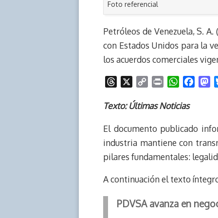
Foto referencial
Petróleos de Venezuela, S. A.
con Estados Unidos para la ve
los acuerdos comerciales vige
T
X
C
P
W
F
M
h
o
r
h
a
a
r
p
i
a
c
s
Texto: Últimas Noticias
e
y
n
t
e
t
El documento publicado info
a
L
t
s
b
o
d
i
A
o
d
industria mantiene con trans
s
n
p
o
o
pilares fundamentales: legalid
k
p
k
n
A continuación el texto ínteg
PDVSA avanza en negoci