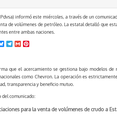
 (Pdvsa) informó este miércoles, a través de un comunica
nta de volúmenes de petróleo. La estatal detalló que est
ntes entre ambas naciones.
B
T
G
P
l
e
m
i
u
l
a
n
e
e
i
t
rma que el acercamiento se gestiona bajo modelos de ne
s
g
l
e
k
r
r
nacionales como Chevron. La operación es estrictamente
y
a
e
ad, transparencia y beneficio mutuo.
m
s
t
ro del comunicado:
aciones para la venta de volúmenes de crudo a Es