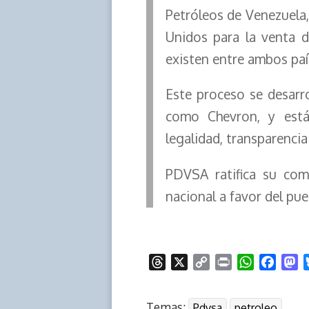
Petróleos de Venezuela
Unidos para la venta d
existen entre ambos paí
Este proceso se desarr
como Chevron, y está 
legalidad, transparencia
PDVSA ratifica su com
nacional a favor del pu
T
X
C
P
W
F
M
h
o
r
h
a
a
r
p
i
a
c
s
Temas:
Pdvsa
petroleo