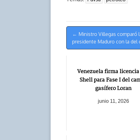
e
y
n
t
e
t
a
L
t
s
b
o
d
i
A
o
d
s
n
p
o
o
Menú
k
p
k
n
← Ministro Villegas comparó la
de
presidente Maduro con la de
Navegación
Venezuela firma licencia
Shell para Fase I del ca
gasífero Loran
junio 11, 2026