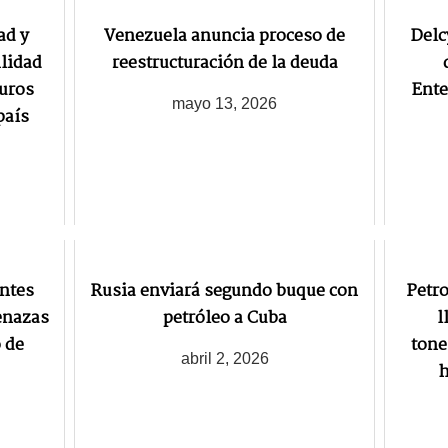
ad y
Venezuela anuncia proceso de
Delc
lidad
reestructuración de la deuda
uros
Ente
mayo 13, 2026
país
antes
Rusia enviará segundo buque con
Petro
enazas
petróleo a Cuba
l
 de
tone
abril 2, 2026
h