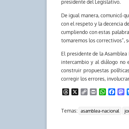
presidente del Legislativo.
De igual manera, comunicó que
con el respeto y la decencia d
cumpliendo con estas palabra
tomaremos los correctivos”, s
El presidente de la Asamblea N
intercambio y al diálogo no 
construir propuestas polític
corregir los errores, involucra
T
X
C
P
W
F
M
h
o
r
h
a
a
r
p
i
a
c
s
Temas:
asamblea-nacional
jo
e
y
n
t
e
t
a
L
t
s
b
o
d
i
A
o
d