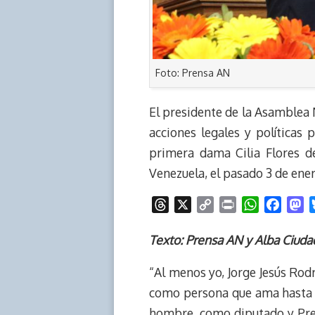
Foto: Prensa AN
El presidente de la Asamblea
acciones legales y políticas 
primera dama Cilia Flores d
Venezuela, el pasado 3 de ener
T
X
C
P
W
F
M
h
o
r
h
a
a
r
p
i
a
c
s
Texto: Prensa AN y Alba Ciuda
e
y
n
t
e
t
“Al menos yo, Jorge Jesús Ro
a
L
t
s
b
o
d
i
A
o
d
como persona que ama hasta lo
s
n
p
o
o
hombre, como diputado y Pres