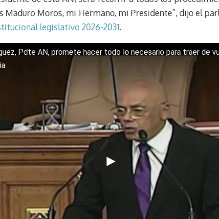
m
s
lás Maduro Moros, mi Hermano, mi Presidente”, dijo el par
t
titucional legislativo 2026-2031
.
guez, Pdte AN, promete hacer todo lo necesario para traer de vu
ia