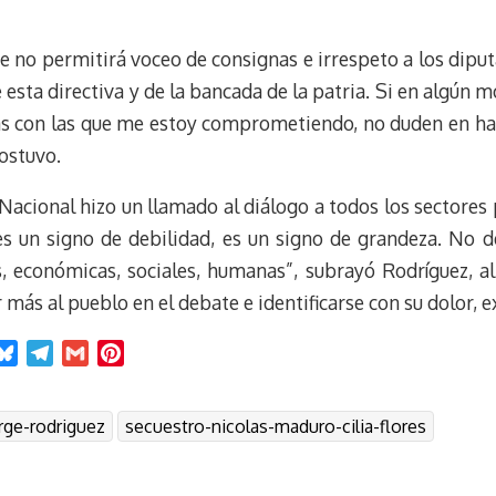
 no permitirá voceo de consignas e irrespeto a los diput
e esta directiva y de la bancada de la patria. Si en algún
s con las que me estoy comprometiendo, no duden en ha
ostuvo.
acional hizo un llamado al diálogo a todos los sectores po
es un signo de debilidad, es un signo de grandeza. No
as, económicas, sociales, humanas”, subrayó Rodríguez,
r más al pueblo en el debate e identificarse con su dolor, 
B
T
G
P
l
e
m
i
u
l
a
n
rge-rodriguez
secuestro-nicolas-maduro-cilia-flores
e
e
i
t
s
g
l
e
k
r
r