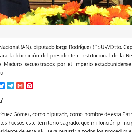
 Nacional (AN), diputado Jorge Rodríguez (PSUV/Dtto. Cap
para la liberación del presidente constitucional de la R
e Maduro, secuestrados por el imperio estadounidense 
o.
B
T
G
P
l
e
m
i
u
l
a
n
d
e
e
i
t
dríguez Gómez, como diputado, como hombre de esta Patri
s
g
l
e
k
r
r
s huesos este territorio sagrado, que mi función princip
y
a
e
idente de esta AN, será recurrir a todos los procedimien