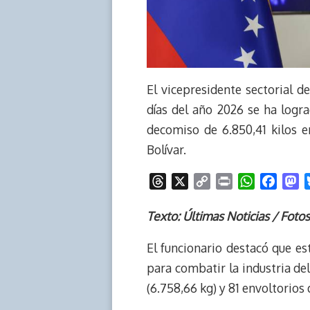
El vicepresidente sectorial 
días del año 2026 se ha logr
decomiso de 6.850,41 kilos e
Bolívar.
T
X
C
P
W
F
M
h
o
r
h
a
a
r
p
i
a
c
s
Texto: Últimas Noticias / Fot
e
y
n
t
e
t
El funcionario destacó que est
a
L
t
s
b
o
d
i
A
o
d
para combatir la industria de
s
n
p
o
o
(6.758,66 kg) y 81 envoltorios 
k
p
k
n