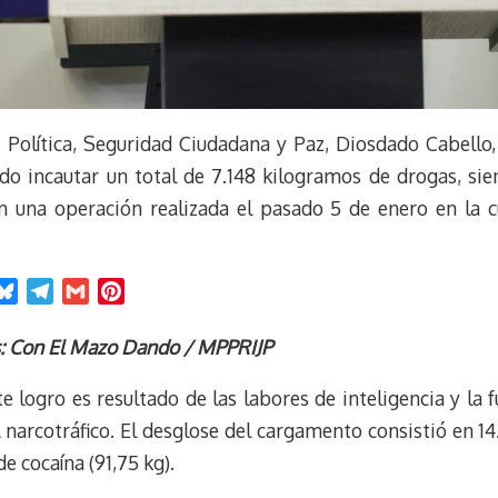
de Política, Seguridad Ciudadana y Paz, Diosdado Cabello
ado incautar un total de 7.148 kilogramos de drogas, sie
n una operación realizada el pasado 5 de enero en la c
B
T
G
P
l
e
m
i
u
l
a
n
os: Con El Mazo Dando / MPPRIJP
e
e
i
t
e logro es resultado de las labores de inteligencia y la f
s
g
l
e
k
r
r
l narcotráfico. El desglose del cargamento consistió en 1
y
a
e
de cocaína (91,75 kg).
m
s