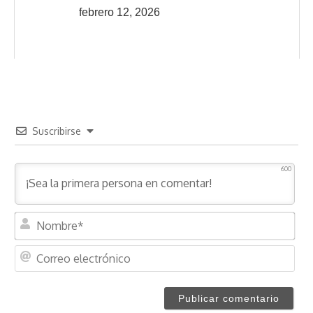
febrero 12, 2026
Suscribirse
600
N
o
m
C
b
o
r
r
e
r
*