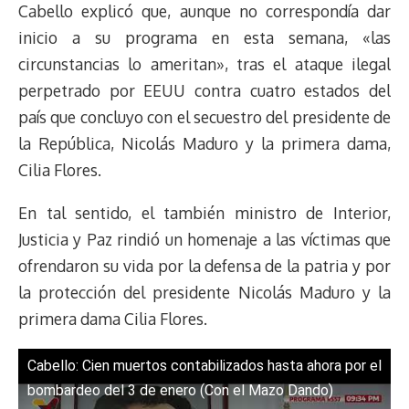
Cabello explicó que, aunque no correspondía dar
a
L
t
s
b
o
s
g
l
e
d
i
A
o
d
k
r
r
inicio a su programa en esta semana, «las
s
n
p
o
o
y
a
e
circunstancias lo ameritan», tras el ataque ilegal
k
p
k
n
m
s
perpetrado por EEUU contra cuatro estados del
t
país que concluyo con el secuestro del presidente de
la República, Nicolás Maduro y la primera dama,
Cilia Flores.
En tal sentido, el también ministro de Interior,
Justicia y Paz rindió un homenaje a las víctimas que
ofrendaron su vida por la defensa de la patria y por
la protección del presidente Nicolás Maduro y la
primera dama Cilia Flores.
Cabello: Cien muertos contabilizados hasta ahora por el
bombardeo del 3 de enero (Con el Mazo Dando)