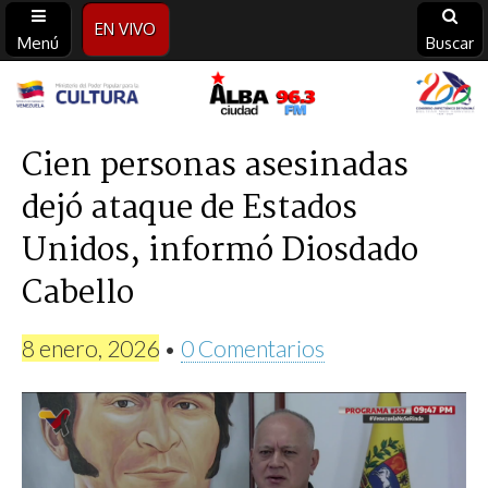
EN VIVO
Menú
Buscar
Alba
Ciudad
Cien personas asesinadas
dejó ataque de Estados
96.3
Unidos, informó Diosdado
FM
Cabello
8 enero, 2026
•
0 Comentarios