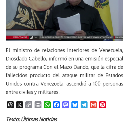
El ministro de relaciones interiores de Venezuela,
Diosdado Cabello, informó en una emisión especial
de su programa Con el Mazo Dando, que la cifra de
fallecidos producto del ataque militar de Estados
Unidos contra Venezuela, ascendió a 100 personas
entre civiles y militares.
T
X
C
P
W
F
M
B
T
G
P
h
o
r
h
a
a
l
e
m
i
r
p
i
a
c
s
u
l
a
n
Texto: Últimas Noticias
e
y
n
t
e
t
e
e
i
t